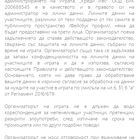
администрирането на Играта, „Креди Йес“ ООД ЕИК
200688545 е в качеството и в правото си на
администратор на лични данни. Личните данни на
участниците, различни от тези подадени от тях самите в
публичното пространство /Фейсбук профил/, няма да
бъдат предоставяни на трети лица. Организаторът поема
задължението да спазва действащото законодателство,
свързано със защитата на личните данни, събрани по
време на играта. Организаторът също така се задължава
да запази конфиденциалността на личните данни на
участниците в играта и да я използва, съгласно
настоящите Правилата и действащото законодателство.
Основанието, което ни дава право да обработваме
вашите данни е изрично съгласие за обработка на данни
за нуждите на участие в играта по смисъла на чл.6, §1, б.“а“
от Регламент 2016/679.
Организаторът на играта не е длъжен да води
кореспонденция за непечеливши участници, претенции,
разкрити злоупотреби, след изтичане на срока на
промоцията или по други подобни поводи.
Организаторът не носи отговорност при възникване на