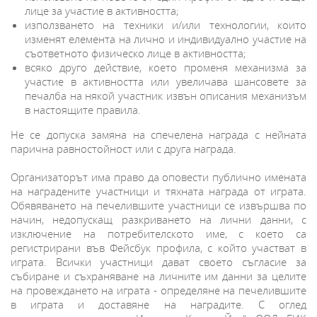
лице за участие в активността;
използването на техники и/или технологии, които
изменят елемента на лично и индивидуално участие на
съответното физическо лице в активността;
всяко друго действие, което променя механизма за
участие в активността или увеличава шансовете за
печалба на някой участник извън описания механизъм
в настоящите правила.
Не се допуска замяна на спечелена награда с нейната
парична равностойност или с друга награда.
Организаторът има право да оповести публично имената
на наградените участници и тяхната награда от играта.
Обявяването на печелившите участници се извършва по
начин, недопускащ разкриването на лични данни, с
изключение на потребителското име, с което са
регистрирани във Фейсбук профила, с който участват в
играта. Всички участници дават своето съгласие за
събиране и съхраняване на личните им данни за целите
на провеждането на играта - определяне на печелившите
в играта и доставяне на наградите. С оглед