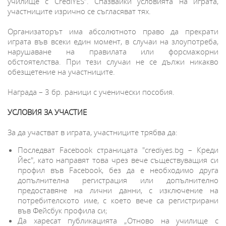
училище с CrediYES”. Спазвайки условията на играта,
участниците изрично се съгласяват тях.
Организаторът има абсолютното право да прекрати
играта във всеки един момент, в случаи на злоупотреба,
нарушаване на правилата или форсмажорни
обстоятелства. При тези случаи не се дължи никакво
обезщетение на участниците.
Награда – 3 бр. раници с ученически пособия.
УСЛОВИЯ ЗА УЧАСТИЕ
За да участват в играта, участниците трябва да:
Последват Facebook страницата "crediyes.bg – Креди
Йес", като направят това чрез вече съществуващия си
профил във Facebook, без да е необходимо друга
допълнителна регистрация или допълнително
предоставяне на лични данни, с изключение на
потребителското име, с което вече са регистрирани
във Фейсбук профила си;
Да харесат публикацията „Отново на училище с