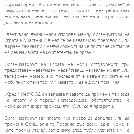
форсмажорни обстоятелства и/или срив и „бъгове“ в
информационните системи, които възпрепятстват
нормалната реализация на съответната игра и/или
доставката на награди.
Евентуално възникнали спорове между организатора на
играта и участници в нея се решават чрез преговори или
в краен случай при невъзможност да се постигне съгласие
– чрез намесата на компетентните органи.
Организаторът на играта не носи отговорност при
предоставен невалиден, недействащ, нереален имейл или
телефонен номер, ако последният е извън покритие на
мобилния оператор или каквато и да е друга причина.
„Креди Йес“ ООД си запазва правото да промени периода
на играта, ако поради непредвидени обстоятелства не
може да активира промоцията и/или да я прекрати.
Организаторът на играта има право да допълва или да
променя Официалните Правила във всеки един момент,
като промените влизат в сила след публикуването им на