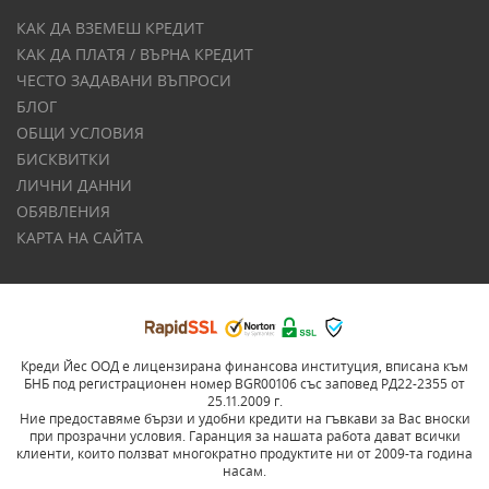
КАК ДА ВЗЕМЕШ КРЕДИТ
КАК ДА ПЛАТЯ / ВЪРНА КРЕДИТ
ЧЕСТО ЗАДАВАНИ ВЪПРОСИ
БЛОГ
ОБЩИ УСЛОВИЯ
БИСКВИТКИ
ЛИЧНИ ДАННИ
ОБЯВЛЕНИЯ
КАРТА НА САЙТА
Креди Йес ООД е лицензирана финансова институция, вписана към
БНБ под регистрационен номер BGR00106 със заповед РД22-2355 от
25.11.2009 г.
Ние предоставяме бързи и удобни кредити на гъвкави за Вас вноски
при прозрачни условия. Гаранция за нашата работа дават всички
клиенти, които ползват многократно продуктите ни от 2009-та година
насам.