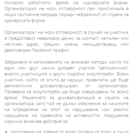
съгласно работното време на куриерската фирма.
Организаторът не носи отговорност при пристигнала в
лошо състояние награда, поради небрежност от страна на
куриерската фирма.
Организаторът не носи отговорност, в случай че участник
е предоставил невалидни данни за контакт, непълен или
неточен адрес, грешни имена, несъществуващ или
деактивиран Facebook профил.
Забранено е използването на всякакви методи, които по
един или друг начин добавят участия "автоматично"
вместо участниците и други подобни злоупотреби. Всеки
участник, който се опита да наруши правилата, ще бъде
автоматично дисквалифициран от организатора.
Проверка за злоупотреба ще бъде извършвана по всяко
време. Решението за дисквалификация е изцяло на
организатора, като той не дължи обяснение за начините
на определяне на опит за нарушаване или реално
нарушение на правилата на активността. Нарушение
изрично включва действия за:
използване на повече от един профил от едно и също