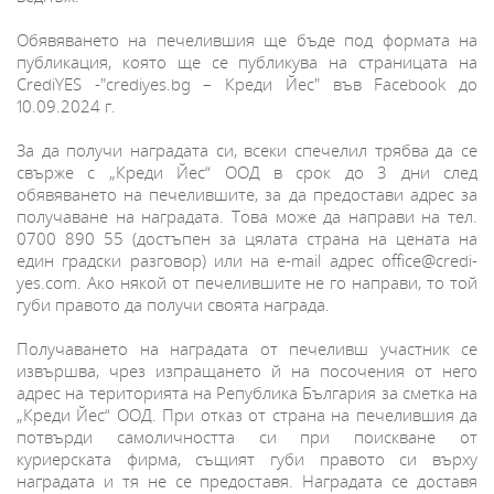
Обявяването на печелившия ще бъде под формата на
публикация, която ще се публикува на страницата на
CrediYES -"crediyes.bg – Креди Йес" във Facebook до
10.09.2024 г.
За да получи наградата си, всеки спечелил трябва да се
свърже с „Креди Йес“ ООД в срок до 3 дни след
обявяването на печелившите, за да предостави адрес за
получаване на наградата. Това може да направи на тел.
0700 890 55 (достъпен за цялата страна на цената на
един градски разговор) или на e-mail адрес office@credi-
yes.com. Ако някой от печелившите не го направи, то той
губи правото да получи своята награда.
Получаването на наградата от печеливш участник се
извършва, чрез изпращането й на посочения от него
адрес на територията на Република България за сметка на
„Креди Йес“ ООД. При отказ от страна на печелившия да
потвърди самоличността си при поискване от
куриерската фирма, същият губи правото си върху
наградата и тя не се предоставя. Наградата се доставя