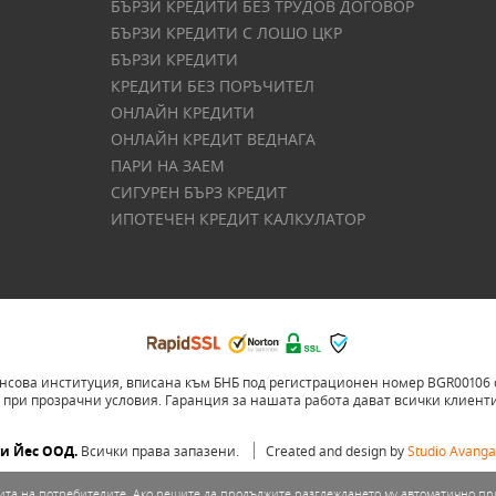
БЪРЗИ КРЕДИТИ БЕЗ ТРУДОВ ДОГОВОР
БЪРЗИ КРЕДИТИ С ЛОШО ЦКР
БЪРЗИ КРЕДИТИ
КРЕДИТИ БЕЗ ПОРЪЧИТЕЛ
ОНЛАЙН КРЕДИТИ
ОНЛАЙН КРЕДИТ ВЕДНАГА
ПАРИ НА ЗАЕМ
СИГУРЕН БЪРЗ КРЕДИТ
ИПОТЕЧЕН КРЕДИТ КАЛКУЛАТОР
ова институция, вписана към БНБ под регистрационен номер BGR00106 със
 при прозрачни условия. Гаранция за нашата работа дават всички клиенти,
ди Йес ООД.
Всички права запазени.
Created and design by
Studio Avangar
опита на потребителите. Ако решите да продължите разглеждането му автоматично п