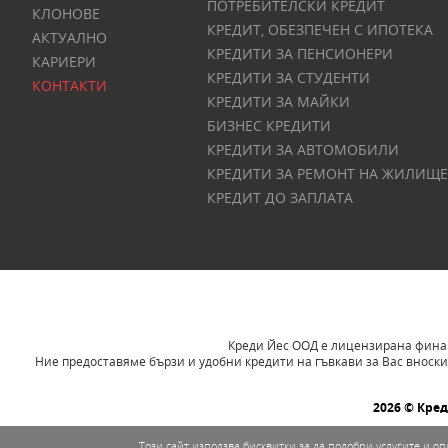
ПОТРЕБИТЕЛСКИ КРЕДИТ
КЛОНОВЕ
КРЕДИТ, ОБЕЗПЕЧЕН С ИПОТЕКА
АКТУАЛНО
КРЕДИТИ ЗА ПЕНСИОНЕРИ
КАРИЕРИ
КРЕДИТИ ЗА СТУДЕНТИ
КОНТАКТИ
КРЕДИТИ ЗА МАЙКИ
БИЗНЕС КРЕДИТИ
КРЕДИТИ ЗА АВТОМОБИЛИ
КРЕДИТИ ЗА РЕМОНТ НА ЖИЛИЩЕ
КРЕДИТ ДО ЗАПЛАТА
Креди Йес ООД е лицензирана финанс
Ние предоставяме бързи и удобни кредити на гъвкави за Вас вноски
2026 © Кре
Този сайт използва бисквитки за да подобри услугите и 