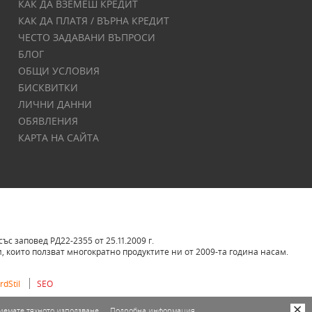
КАК ДА ВЗЕМЕШ КРЕДИТ
КАК ДА ПЛАТЯ / ВЪРНА КРЕДИТ
ЧЕСТО ЗАДАВАНИ ВЪПРОСИ
БЛОГ
ОБЩИ УСЛОВИЯ
БИСКВИТКИ
ЛИЧНИ ДАННИ
ОБЯВЛЕНИЯ
КАРТА НА САЙТА
 заповед РД22-2355 от 25.11.2009 г.
 които ползват многократно продуктите ни от 2009-та година насам.
dStil
SEO
риемате тяхното използване.
Подробна информация