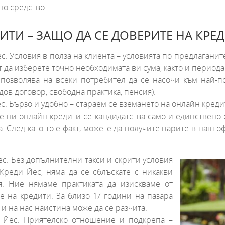
но средство.
ТИ – ЗАЩО ДА СЕ ДОВЕРИТЕ НА КРЕД
с: Условия в полза на клиента – условията по предлаганит
 да изберете точно необходимата ви сума, както и периода 
позволява на всеки потребител да се насочи към най-п
удов договор, свободна практика, пенсия).
с: Бързо и удобно – стараем се вземането на онлайн кред
те ни онлайн кредити се кандидатства само и единствено 
 След като то е факт, можете да получите парите в наш оф
с: Без допълнителни такси и скрити условия
Креди Йес, няма да се сблъскате с никакви
я. Ние нямаме практиката да изискваме от
е на кредити. За близо 17 години на пазара
р и на нас наистина може да се разчита.
и Йес: Приятелско отношение и подкрепа
–