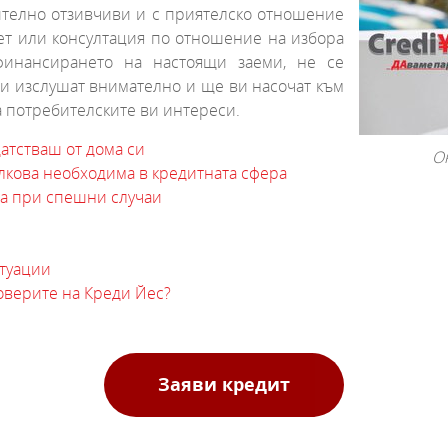
ително отзивчиви и с приятелско отношение
вет или консултация по отношение на избора
финансирането на настоящи заеми, не се
 ви изслушат внимателно и ще ви насочат към
а потребителските ви интереси.
атстваш от дома си
О
олкова необходима в кредитната сфера
на при спешни случаи
туации
оверите на Креди Йес?
Заяви кредит