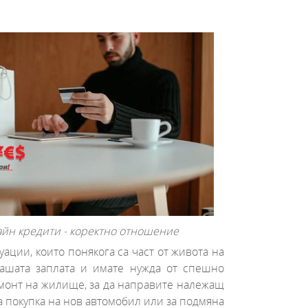
йн кредити - коректно отношение
ации, които понякога са част от живота на
вашата заплата и имате нужда от спешно
емонт на жилище, за да направите належащ
а покупка на нов автомобил или за подмяна