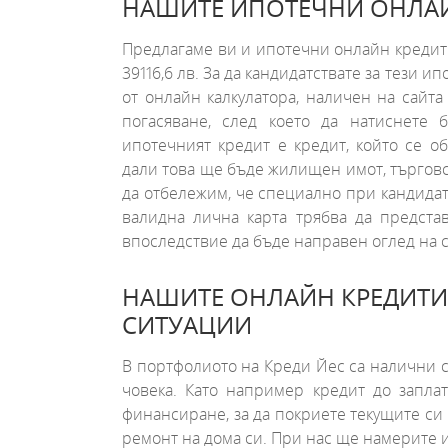
НАШИТЕ ИПОТЕЧНИ ОНЛА
Предлагаме ви и ипотечни онлайн кредити с
39116,6 лв. За да кандидатствате за тези 
от онлайн калкулатора, наличен на сайта
погасяване, след което да натиснете 
ипотечният кредит е кредит, който се 
дали това ще бъде жилищен имот, търговск
да отбележим, че специално при кандида
валидна лична карта трябва да представ
впоследствие да бъде направен оглед на 
НАШИТЕ ОНЛАЙН КРЕДИТИ
СИТУАЦИИ
В портфолиото на Креди Йес са налични съ
човека. Като например кредит до запла
финансиране, за да покриете текущите си
ремонт на дома си. При нас ще намерите и