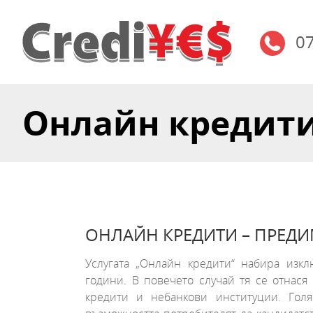
0
Онлайн кредит
ОНЛАЙН КРЕДИТИ – ПРЕД
Услугата „Онлайн кредити“ набира изк
години. В повечето случай тя се отнася
кредити и небанкови институции. Гол