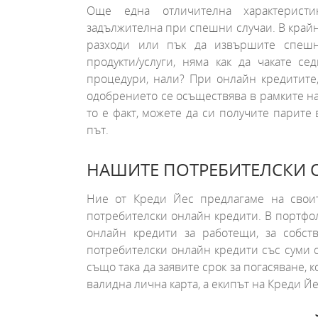
Още една отличителна характеристи
задължителна при спешни случаи. В крайна
разходи или пък да извършите спешн
продукти/услуги, няма как да чакате 
процедури, нали? При онлайн кредитите
одобрението се осъществява в рамките на
то е факт, можете да си получите парите
път.
НАШИТЕ ПОТРЕБИТЕЛСКИ
Ние от Креди Йес предлагаме на своит
потребителски онлайн кредити. В портф
онлайн кредити за работещи, за собств
потребителски онлайн кредити със суми от
също така да заявите срок за погасяване,
валидна лична карта, а екипът на Креди 