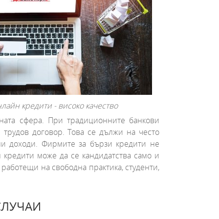
лайн кредити - високо качество
тната сфера. При традиционните банкови
н трудов договор. Това се дължи на често
ни доходи. Фирмите за бързи кредити не
н кредити може да се кандидатства само и
 работещи на свободна практика, студенти,
СЛУЧАИ