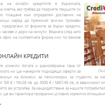
ка на онлайн кредитите е бързината,
 сметка, ако трябва да покриете текущите си
о плащане към определен доставчик на
седмици наред да преминат всички тромави
, предлагани от фирмите за бързи кредити,
 часове и дори на минути. Веднага след като
 в офис на съответната фирма или по банков
 ОНЛАЙН КРЕДИТИ
е клиенти богата и разнообразна гама от
Онл
олиото ни ще намерите подходящи оферти за
еници на бизнеси, за пенсионери, за студенти, за м
 100 € / 195,58 лв. до 3000 € / 5867,49 лв., в зависимост
 който ви устройва. За кандидатстване за нашите потребит
Йес ще ви гарантира прозрачни условия, коректно отношен