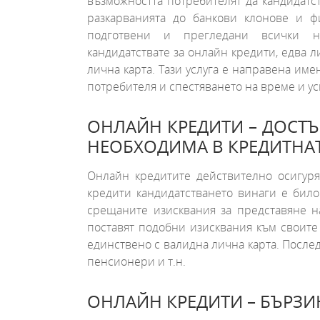
възможността потребителят да кандидатст
разкарванията до банкови клонове и ф
подготвени и прегледани всички не
кандидатствате за онлайн кредити, едва 
лична карта. Тази услуга е направена им
потребителя и спестяването на време и у
ОНЛАЙН КРЕДИТИ – ДОСТЪ
НЕОБХОДИМА В КРЕДИТНА
Онлайн кредитите действително осигуря
кредити кандидатстването винаги е било 
срещаните изисквания за представяне н
поставят подобни изисквания към своите 
единствено с валидна лична карта. Послед
пенсионери и т.н.
ОНЛАЙН КРЕДИТИ – БЪРЗИ