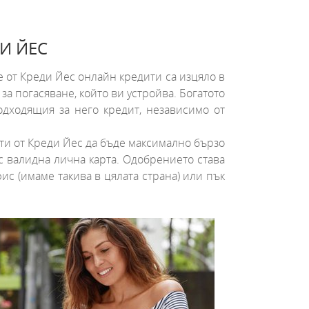
И ЙЕС
е от Креди Йес онлайн кредити са изцяло в
за погасяване, който ви устройва. Богатото
одходящия за него кредит, независимо от
ити от Креди Йес да бъде максимално бързо
с валидна лична карта. Одобрението става
ис (имаме такива в цялата страна) или пък