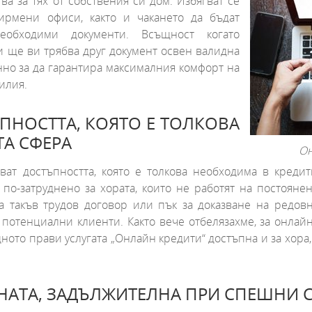
ва за тях от собствения си дом. Избягват се
ирмени офиси, както и чакането да бъдат
обходими документи. Всъщност когато
ли ще ви трябва друг документ освен валидна
енно за да гарантира максималния комфорт на
силия.
ПНОСТТА, КОЯТО Е ТОЛКОВА
ТА СФЕРА
Он
ват достъпността, която е толкова необходима в креди
по-затруднено за хората, които не работят на постояне
а такъв трудов договор или пък за доказване на редов
потенциални клиенти. Както вече отбелязахме, за онлай
ното прави услугата „Онлайн кредити“ достъпна и за хора,
НАТА, ЗАДЪЛЖИТЕЛНА ПРИ СПЕШНИ 