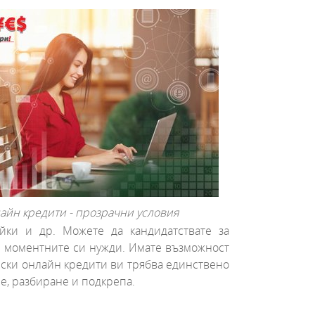
айн кредити - прозрачни условия
айки и др. Можете да кандидатствате за
 от моментните си нужди. Имате възможност
елски онлайн кредити ви трябва единствено
ие, разбиране и подкрепа.