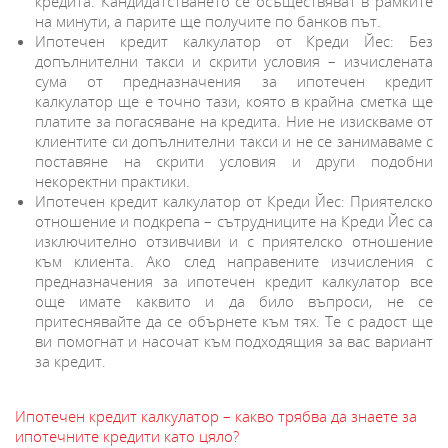
кредита. Кандидатстването се осъществяват в рамките
на минути, а парите ще получите по банков път.
Ипотечен кредит калкулатор от Креди Йес: Без
допълнителни такси и скрити условия – изчислената
сума от предназначения за ипотечен кредит
калкулатор ще е точно тази, която в крайна сметка ще
платите за погасяване на кредита. Ние не изискваме от
клиентите си допълнителни такси и не се занимаваме с
поставяне на скрити условия и други подобни
некоректни практики.
Ипотечен кредит калкулатор от Креди Йес: Приятелско
отношение и подкрепа
–
сътрудниците на Креди Йес са
изключително отзивчиви и с приятелско отношение
към клиента. Ако след направените изчисления с
предназначения за ипотечен кредит калкулатор все
още имате каквито и да било въпроси, не се
притеснявайте да се обърнете към тях. Те с радост ще
ви помогнат и насочат към подходящия за вас вариант
за кредит.
Ипотечен кредит калкулатор – какво трябва да знаете за
ипотечните кредити като цяло?