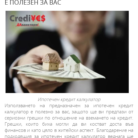
Е ПОЛЕЗЕН ЗА ВАС
Ипотечен кредит калкулатор
Използването на предназначен за ипотечен кредит
калкулатор е полезно за вас, защото ще ви предпази от
сериозни грешки по отношение на вземането на кредит.
Грешки, които биха могли да ви костват доста във
финансов и като цяло в житейски аспект. Благодарение на
подходящия за ипотечен кредит калкулатор веднага ще