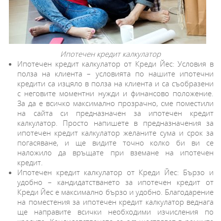
Ипотечен кредит калкулатор
Ипотечен кредит калкулатор от Креди Йес: Условия в
полза на клиента – условията по нашите ипотечни
кредити са изцяло в полза на клиента и са съобразени
с неговите моментни нужди и финансово положение.
За да е всичко максимално прозрачно, сме поместили
на сайта си предназначен за ипотечен кредит
калкулатор. Просто напишете в предназначения за
ипотечен кредит калкулатор желаните сума и срок за
погасяване, и ще видите точно колко би ви се
наложило да връщате при вземане на ипотечен
кредит.
Ипотечен кредит калкулатор от Креди Йес: Бързо и
удобно – кандидатстването за ипотечен кредит от
Креди Йес е максимално бързо и удобно. Благодарение
на поместения за ипотечен кредит калкулатор веднага
ще направите всички необходими изчисления по