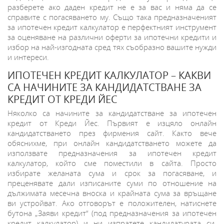
разберете ако даден кредит не е за вас и няма да се
справите с погасяването му. Също така предназначеният
за ипотечен кредит калкулатор е перфектният инструмент
за оценяване на различни оферти за ипотечни кредити и
избор на най-изгодната сред тях съобразно вашите нужди
и интереси.
ИПОТЕЧЕН КРЕДИТ КАЛКУЛАТОР – КАКВИ
СА НАЧИНИТЕ ЗА КАНДИДАТСТВАНЕ ЗА
КРЕДИТ ОТ КРЕДИ ЙЕС
Няколко са начините за кандидатстване за ипотечен
кредит от Креди Йес. Първият е изцяло онлайн
кандидатстването през фирмения сайт. Както вече
обяснихме, при онлайн кандидатстването можете да
използвате предназначения за ипотечен кредит
калкулатор, който сме поместили в сайта. Просто
избирате желаната сума и срок за погасяване, и
преценявате дали изписаните суми по отношение на
дължимата месечна вноска и крайната сума за връщане
ви устройват. Ако отговорът е положителен, натиснете
бутона „Заяви кредит“ (под предназначения за ипотечен
кредит калкулатор) и ни изпратете кандидатурата си.