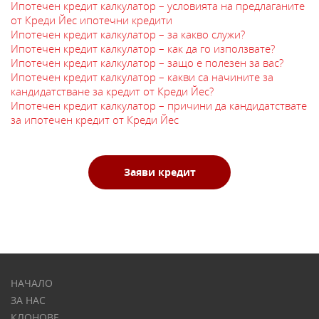
Ипотечен кредит калкулатор – условията на предлаганите
от Креди Йес ипотечни кредити
Ипотечен кредит калкулатор – за какво служи?
Ипотечен кредит калкулатор – как да го използвате?
Ипотечен кредит калкулатор – защо е полезен за вас?
Ипотечен кредит калкулатор – какви са начините за
кандидатстване за кредит от Креди Йес?
Ипотечен кредит калкулатор – причини да кандидатствате
за ипотечен кредит от Креди Йес
Заяви кредит
НАЧАЛО
ЗА НАС
КЛОНОВЕ