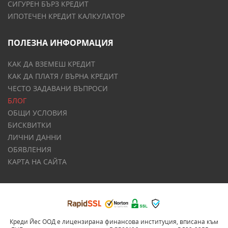
СИГУРЕН БЪРЗ КРЕДИТ
ИПОТЕЧЕН КРЕДИТ КАЛКУЛАТОР
ПОЛЕЗНА ИНФОРМАЦИЯ
КАК ДА ВЗЕМЕШ КРЕДИТ
КАК ДА ПЛАТЯ / ВЪРНА КРЕДИТ
ЧЕСТО ЗАДАВАНИ ВЪПРОСИ
БЛОГ
ОБЩИ УСЛОВИЯ
БИСКВИТКИ
ЛИЧНИ ДАННИ
ОБЯВЛЕНИЯ
КАРТА НА САЙТА
Креди Йес ООД е лицензирана финансова институция, вписана към