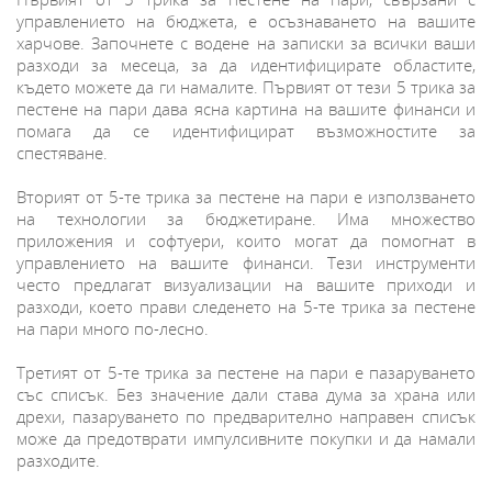
управлението на бюджета, е осъзнаването на вашите
харчове. Започнете с водене на записки за всички ваши
разходи за месеца, за да идентифицирате областите,
където можете да ги намалите. Първият от тези 5 трика за
пестене на пари дава ясна картина на вашите финанси и
помага да се идентифицират възможностите за
спестяване.
Вторият от 5-те трика за пестене на пари е използването
на технологии за бюджетиране. Има множество
приложения и софтуери, които могат да помогнат в
управлението на вашите финанси. Тези инструменти
често предлагат визуализации на вашите приходи и
разходи, което прави следенето на 5-те трика за пестене
на пари много по-лесно.
Третият от 5-те трика за пестене на пари е пазаруването
със списък. Без значение дали става дума за храна или
дрехи, пазаруването по предварително направен списък
може да предотврати импулсивните покупки и да намали
разходите.