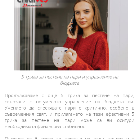
5 трика за пестене на пари и управление на
бюджета
Продължаваме с още 5 трика за пестене на пари,
свързани с по-умелото управление на бюджета ви.
Умението да спестявате пари е критично, особено в
съвременния свят, и прилагането на тези ефективни 5
трика за пестене на пари може да ви осигури
необходимата финансова стабилност.
Първият от 5 трика за пестене на пари, свързани с