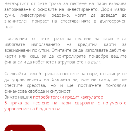
Четвъртият от 5-те трика за пестене на пари включва
запознаване с основите на инвестирането. Дори малки
суми, инвестирани редовно, могат да доведат до
значителен прираст на спестяванията в дългосрочен
план.
Последният от 5-те трика за пестене на пари е да
избягвате използването на кредитни карти за
всекидневни покупки. Опитайте се да използвате дебитни
карти или кеш, за да контролирате по-добре вашите
финанси и да избегнете натрупването на дълг.
Следвайки тези 5 трика за пестене на пари, отнасящи се
до управлението на бюджета ви, вие не само, че ще
спестите средства, но и ще постигнете по-голяма
финансова свобода и сигурност.
Вижте нашия
потребителски кредит калкулатор
5 трика за пестене на пари, свързани с по-умелото
управление на бюджета ви