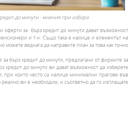
кредит до минути - мнения при избора
ези оферти за бърз кредит до минути дават възможност
 пенсионери и т.н. Също така е налице и елементът на
но можете веднага да направите план за това как точно
 за бърз кредит до минути, предлагани от фирмите за
рз кредит до минути ви дават възможност да изберете
ти, при които често са налице минимални прагове във
о реално ви е необходим, и съответно да го изплащате