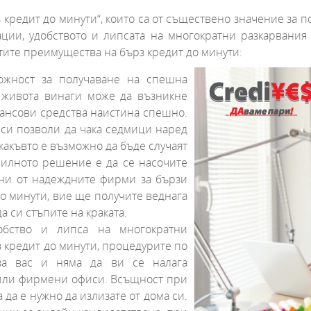
 кредит до минути“, които са от съществено значение за п
ии, удобството и липсата на многократни разкарвания
ите преимущества на бърз кредит до минути:
ожност за получаване на спешна
 живота винаги може да възникне
нансови средства наистина спешно.
 си позволи да чака седмици наред
какъвто е възможно да бъде случаят
авилното решение е да се насочите
ани от надеждните фирми за бързи
до минути, вие ще получите веднага
а си стъпите на краката.
обство и липса на многократни
з кредит до минути, процедурите по
за вас и няма да ви се налага
е или фирмени офиси. Всъщност при
 да е нужно да излизате от дома си.