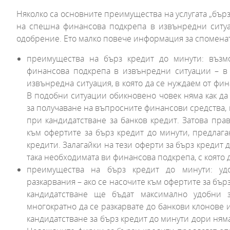
Няколко са основните преимущества на услугата „бърз
на спешна финансова подкрепа в извънредни ситуац
одобрение. Ето малко повече информация за споменат
преимущества на бърз кредит до минути: възм
финансова подкрепа в извънредни ситуации – в
извънредна ситуация, в която да се нуждаем от фи
В подобни ситуации обикновено човек няма как да
за получаване на въпросните финансови средства, 
при кандидатстване за банков кредит. Затова пр
към офертите за бърз кредит до минути, предлаг
кредити. Залагайки на тези оферти за бърз кредит 
така необходимата ви финансова подкрепа, с която д
преимущества на бърз кредит до минути: уд
разкарвания – ако се насочите към офертите за бър
кандидатстване ще бъдат максимално удобни 
многократно да се разкарвате до банкови клонов
кандидатстване за бърз кредит до минути дори няма