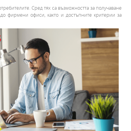
отребителите. Сред тях са възможността за получаване
 до фирмени офиси, както и достъпните критерии за