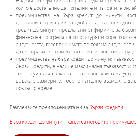
Надеждните фирми за бързи кредити предлагат оп
които е достатъчно да попълните и изпратите он
преимущества на бърз кредит до минути: дос
достъпните критерии за одобрение са още едно 
кредит до минути, предлагани от фирмите за бързи
финансова подкрепа да си осигурят и хора, които н
сигурността, тоест вие имате по-голяма сигурност,
да се справите с моментните си финансови затруд
преимущества на бърз кредит до минути: гъвкавост
бързи кредити, е налице максимална гъвкавост и с
точно сумата и срока за погасяване, които ви уст
връзка с размерите. Тоест е напълно възможно да в
по-дълго време.
Разгледаите предложенията ни за
бързи кредити
.
Бърз кредит до минути – какви са неговите преимущес