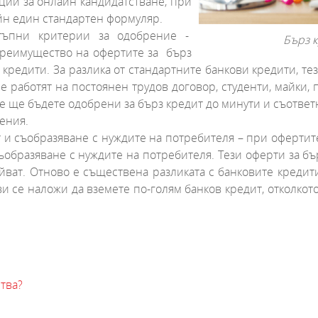
ции за онлайн кандидатстване, при
лайн един стандартен формуляр.
тъпни критерии за одобрение -
Бърз 
преимущество на офертите за бърз
 кредити. За разлика от стандартните банкови кредити, т
е работят на постоянен трудов договор, студенти, майки,
 че ще бъдете одобрени за бърз кредит до минути и съответ
нения.
 и съобразяване с нуждите на потребителя – при офертите
ъобразяване с нуждите на потребителя. Тези оферти за бъ
ройват. Отново е съществена разликата с банковите креди
и се наложи да вземете по-голям банков кредит, отколкот
тва?