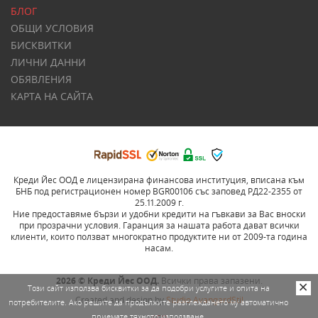
БЛОГ
ОБЩИ УСЛОВИЯ
БИСКВИТКИ
ЛИЧНИ ДАННИ
ОБЯВЛЕНИЯ
КАРТА НА САЙТА
Креди Йес ООД е лицензирана финансова институция, вписана към
БНБ под регистрационен номер BGR00106 със заповед РД22-2355 от
25.11.2009 г.
Ние предоставяме бързи и удобни кредити на гъвкави за Вас вноски
при прозрачни условия. Гаранция за нашата работа дават всички
клиенти, които ползват многократно продуктите ни от 2009-та година
насам.
2026 © Креди Йес ООД.
Всички права запазени.
Този сайт използва бисквитки за да подобри услугите и опита на
Created and design by
Studio AvangardStil
потребителите. Ако решите да продължите разглеждането му автоматично
приемате тяхното използване.