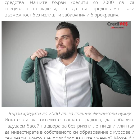
средства. Нашите бързи кредити до 2000 лв. са
специално създадени, за да ви предоставят тази
възможност без излишни забавяния и бюрокрация.
Бързи кредити до 2000 лв. за спешни финансови нужди
Искате ли да освежите вашата градина, да добавите
надуваем басейн в двора за безгрижни летни дни или пък
да инвестирате в собственото си образование с курсове и
семинари, които ще подобрят вашите умения? Може би