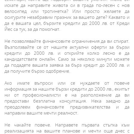
искате да направите живота си в града по-лесен с нов
велосипед или тротинетка? Или просто желаете да
осигурите незабравим празник за вашето дете? Каквато и
да е вашата цел, бързите кредити до 2000 лв. от Креди
Йес са тук, за да помогнат.
Не позволявайте финансовите ограничения да ви спират.
Възползвайте се от нашите актуални оферти за бързи
кредити до 2000 лв. и открийте колко лесно е да
кандидатствате онлайн. Само за няколко минути можете
да подадете вашата заявка за бърз кредит до 2000 лв. и
да получите бързо одобрение.
Ако имате въпроси или се нуждаете от повече
информация за нашите бързи кредити до 2000 лв., екипът
ни от професионалисти е на разположение да ви
предостави безплатна консултация. Нека заедно да
преодолеем финансовите предизвикателства и да
направим вашите мечти реалност.
Не чакайте повече. Направете първата стъпка към
реализацията на вашите планове и мечти още днес с