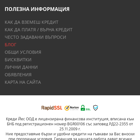
ПОЛЕЗНА ИНФОРМАЦИЯ
КАК ДА ВЗЕМЕШ КРЕДИТ
КАК ДА ПЛАТЯ / ВЪРНА КРЕДИТ
ЧЕСТО ЗАДАВАНИ ВЪПРОСИ
БЛОГ
ОБЩИ УСЛОВИЯ
БИСКВИТКИ
ЛИЧНИ ДАННИ
ОБЯВЛЕНИЯ
КАРТА НА САЙТА
Креди Йес ООД е лицензирана финансова институция, вписана към
БНБ под регистрационен номер BGR00106 със заповед РД22-2355 от
25.11.2009 г.
Ние предоставяме бързи и удобни кредити на гъвкави за Вас вноски
при прозрачни условия. Гаранция за нашата работа дават всички