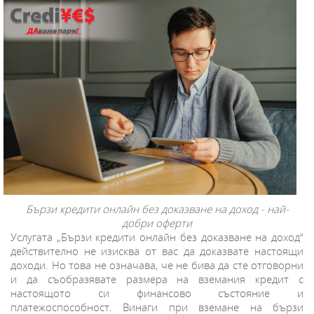
Бързи кредити онлайн без доказване на доход - най-
добри оферти
Услугата „Бързи кредити онлайн без доказване на доход“
действително не изисква от вас да доказвате настоящи
доходи. Но това не означава, че не бива да сте отговорни
и да съобразявате размера на вземания кредит с
настоящото си финансово състояние и
платежоспособност. Винаги при вземане на бързи