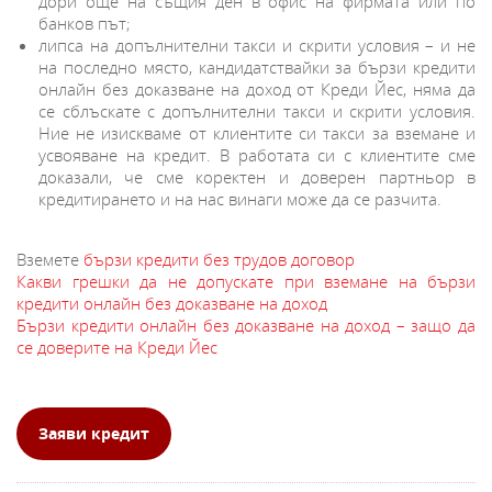
дори още на същия ден в офис на фирмата или по
банков път;
липса на допълнителни такси и скрити условия – и не
на последно място, кандидатствайки за бързи кредити
онлайн без доказване на доход от Креди Йес, няма да
се сблъскате с допълнителни такси и скрити условия.
Ние не изискваме от клиентите си такси за вземане и
усвояване на кредит. В работата си с клиентите сме
доказали, че сме коректен и доверен партньор в
кредитирането и на нас винаги може да се разчита.
Вземете
бързи кредити без трудов договор
Какви грешки да не допускате при вземане на бързи
кредити онлайн без доказване на доход
Бързи кредити онлайн без доказване на доход – защо да
се доверите на Креди Йес
Заяви кредит