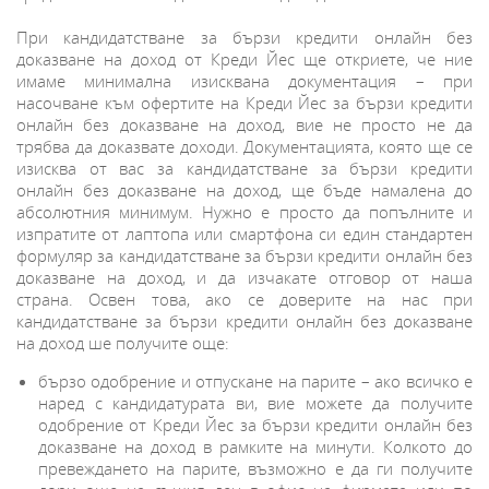
При кандидатстване за бързи кредити онлайн без
доказване на доход от Креди Йес ще откриете, че ние
имаме минимална изисквана документация – при
насочване към офертите на Креди Йес за бързи кредити
онлайн без доказване на доход, вие не просто не да
трябва да доказвате доходи. Документацията, която ще се
изисква от вас за кандидатстване за бързи кредити
онлайн без доказване на доход, ще бъде намалена до
абсолютния минимум. Нужно е просто да попълните и
изпратите от лаптопа или смартфона си един стандартен
формуляр за кандидатстване за бързи кредити онлайн без
доказване на доход, и да изчакате отговор от наша
страна. Освен това, ако се доверите на нас при
кандидатстване за бързи кредити онлайн без доказване
на доход ше получите още:
бързо одобрение и отпускане на парите – ако всичко е
наред с кандидатурата ви, вие можете да получите
одобрение от Креди Йес за бързи кредити онлайн без
доказване на доход в рамките на минути. Колкото до
превеждането на парите, възможно е да ги получите