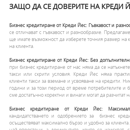
ЗАЩО ДА СЕ ДОВЕРИТЕ НА КРЕДИ 
Бизнес кредитиране от Креди Йес: Гъвкавост и разно
се отличават с гъвкавост и разнообразие. Предлагаме
ще имате възможност да изберете точния размер на кр
на клиента.
Бизнес кредитиране от Креди Йес: Без допълнителни
при бизнес кредитиране от нас няма да се натъкнет
такси или скрити условия. Креди Йес няма практик
клиенти такси за вземане и усвояване на кредити. Ние
години и за този период от време потребителите и б
сме достатъчно коректни и винаги могат да разчитат н
Бизнес кредитиране от Креди Йес: Максима
кандидатстването и одобрението за бизнес кред
осъществяват максимално бързо и удобно за клиента
най-опростени, а документите, които се изискват,