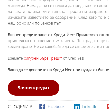
минимум. Няма да ви се наложи да представяте сложн
да чакате по опашки и гишета. Просто ни изпратете 
изчакайте известието за одобрение. След като то е 
наш офис или по банков път.
Бизнес кредитиране от Креди Йес: Приятелско отн
приятелско отношение към клиента. Те с радост ще в
кредитиране. Не се колебайте да се свържете с тях пр
Вземете
сигурен бърз кредит
от CrediYes!
Защо да се доверите на Креди Йес при нужда от бизн
Заяви кредит
СПОДЕЛИ В
Facebook
LinkedIn