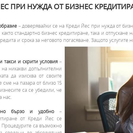
ЙЕС ПРИ НУЖДА ОТ БИЗНЕС КРЕДИТИР
образие
– доверявайки се на Креди Йес при нужда от бизн
 както стандартно бизнес кредитиране, така и отпускане н
едита и срока за неговото погасяване. Защото услугите ни
 такси и скрити условия
–
е на никакви допълнителни
ата да изисква от своите
 сме на пазара от близо 15
изнесите са се убедили, че
а нас.
лно бързо и удобно
–
итиране от Креди Йес се
. Процедурите са възможно
 са сведени до абсолютния