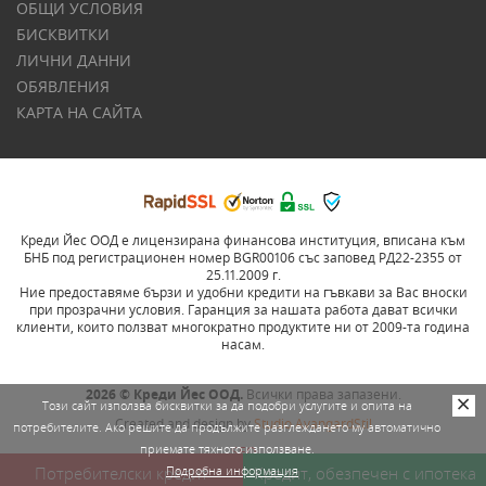
ОБЩИ УСЛОВИЯ
БИСКВИТКИ
ЛИЧНИ ДАННИ
ОБЯВЛЕНИЯ
КАРТА НА САЙТА
Креди Йес ООД е лицензирана финансова институция, вписана към
БНБ под регистрационен номер BGR00106 със заповед РД22-2355 от
25.11.2009 г.
Ние предоставяме бързи и удобни кредити на гъвкави за Вас вноски
при прозрачни условия. Гаранция за нашата работа дават всички
клиенти, които ползват многократно продуктите ни от 2009-та година
насам.
2026 © Креди Йес ООД.
Всички права запазени.
Този сайт използва бисквитки за да подобри услугите и опита на
Created and design by
Studio AvangardStil
потребителите. Ако решите да продължите разглеждането му автоматично
приемате тяхното използване.
SEO
Потребителски кредит
Подробна информация
Кредит, обезпечен с ипотека