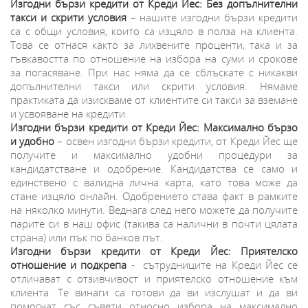
Изгодни бързи кредити от Креди Йес: Без допълнителни
такси и скрити условия
– нашите изгодни бързи кредити
са с общи условия, които са изцяло в полза на клиента.
Това се отнася както за лихвените проценти, така и за
гъвкавостта по отношение на избора на суми и срокове
за погасяване. При нас няма да се сблъскате с никакви
допълнителни такси или скрити условия. Нямаме
практиката да изискваме от клиентите си такси за вземане
и усвояване на кредити.
Изгодни бързи кредити от Креди Йес: Максимално бързо
и удобно
– освен изгодни бързи кредити, от Креди Йес ще
получите и максимално удобни процедури за
кандидатстване и одобрение. Кандидатства се само и
единствено с валидна лична карта, като това може да
стане изцяло онлайн. Одобрението става факт в рамките
на няколко минути. Веднага след него можете да получите
парите си в наш офис (такива са налични в почти цялата
страна) или пък по банков път.
Изгодни бързи кредити от Креди Йес: Приятелско
отношение и подкрепа
- сътрудниците на Креди Йес се
отличават с отзивчивост и приятелско отношение към
клиента. Те винаги са готови да ви изслушат и да ви
помогнат със съвети относно избора на максимално