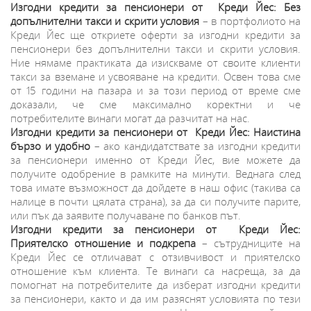
Изгодни кредити за пенсионери от Креди Йес: Без
допълнителни такси и скрити условия
– в портфолиото на
Креди Йес ще откриете оферти за изгодни кредити за
пенсионери без допълнителни такси и скрити условия.
Ние нямаме практиката да изискваме от своите клиенти
такси за вземане и усвояване на кредити. Освен това сме
от 15 години на пазара и за този период от време сме
доказали, че сме максимално коректни и че
потребителите винаги могат да разчитат на нас.
Изгодни кредити за пенсионери от Креди Йес: Наистина
бързо и удобно
– ако кандидатствате за изгодни кредити
за пенсионери именно от Креди Йес, вие можете да
получите одобрение в рамките на минути. Веднага след
това имате възможност да дойдете в наш офис (такива са
налице в почти цялата страна), за да си получите парите,
или пък да заявите получаване по банков път.
Изгодни кредити за пенсионери от Креди Йес:
Приятелско отношение и подкрепа
– сътрудниците на
Креди Йес се отличават с отзивчивост и приятелско
отношение към клиента. Те винаги са насреща, за да
помогнат на потребителите да изберат изгодни кредити
за пенсионери, както и да им разяснят условията по тези