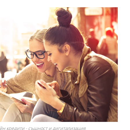
йн кредити - същност и дигитализация