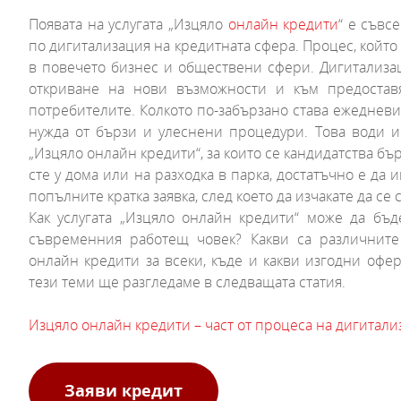
Появата на услугата „Изцяло
онлайн кредити
“ е съвс
по дигитализация на кредитната сфера. Процес, който
в повечето бизнес и обществени сфери. Дигитализац
откриване на нови възможности и към предостав
потребителите.
Колкото по-забързано става ежедневи
нужда от бързи и улеснени процедури.
Това води и 
„Изцяло онлайн кредити“, за които се кандидатства бъ
сте у дома или на разходка в парка, достатъчно е да 
попълните кратка заявка, след което да изчакате да се
Как услугата „Изцяло онлайн кредити“ може да бъ
съвременния работещ човек? Какви са различните
онлайн кредити за всеки, къде и какви изгодни офе
тези теми ще разгледаме в следващата статия.
Изцяло онлайн кредити – част от процеса на дигитали
Заяви кредит