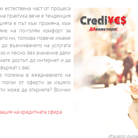
ем естествена част от процеса
 на практика вече е тенденция
ията е път към промяна, към
яне на по-голям комфорт за
ето ни, толкова повече имаме
до възникването на услугата
рзо и лесно, без значение дали
имате достъп до интернет и да
 свържат с вас.
де полезна в ежедневието на
 ползи от оферти за изцяло
рти може да откриете? Всички
зация на кредитната сфера
Изцяло онла