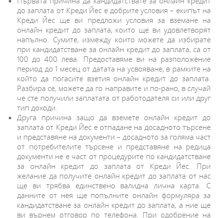
Първата причина да кандидатствате за онлайн кредит
до заплата от Креди Йес е добрите условия
– екипът на
Креди Йес ще ви предложи условия за вземане на
онлайн кредит до заплата, които ще ви удовлетворят
напълно. Сумите, измежду които можете да избирате
при кандидатстване за онлайн кредит до заплата, са от
100 до 400 лева. Предоставяме ви на разположение
период до 1 месец от датата на усвояване, в рамките на
който да погасите взетия онлайн кредит до заплата.
Разбира се, можете да го направите и по-рано, в случай
че сте получили заплатата от работодателя си или друг
тип доходи.
Друга причина защо да вземете онлайн кредит до
заплата от Креди Йес е отпадане на досадното търсене
и представяне на документи – досадното за голяма част
от потребителите търсене и представяне на редица
документи не е част от процедурите по кандидатстване
за онлайн кредит до заплата от Креди Йес. При
желание да получите онлайн кредит до заплата от нас
ще ви трябва единствено валидна лична карта. С
данните от нея ще попълните онлайн формуляра за
кандидатстване за онлайн кредит до заплата, а ние ще
ви върнем отговор по телефона. При одобрение на