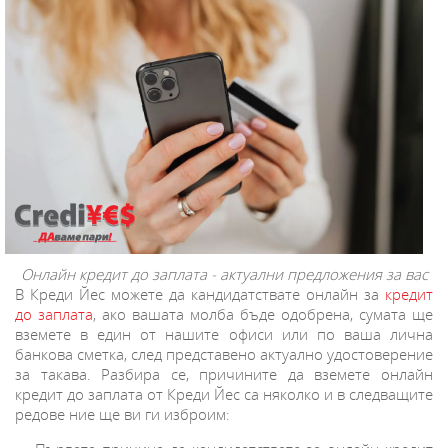
Онлайн кредит до заплата - актуални предложения за вас
В Креди Йес можете да кандидатствате онлайн за
кредит
до заплата
, ако вашата молба бъде одобрена, сумата ще
вземете в един от нашите офиси или по ваша лична
банкова сметка, след представено актуално удостоверение
за такава. Разбира се, причините да вземете онлайн
кредит до заплата от Креди Йес са няколко и в следващите
редове ние ще ви ги изброим: