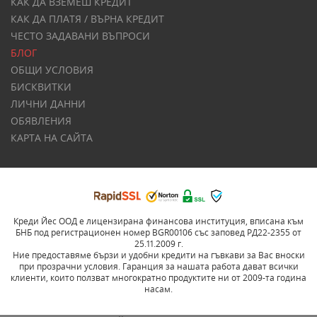
КАК ДА ВЗЕМЕШ КРЕДИТ
КАК ДА ПЛАТЯ / ВЪРНА КРЕДИТ
ЧЕСТО ЗАДАВАНИ ВЪПРОСИ
БЛОГ
ОБЩИ УСЛОВИЯ
БИСКВИТКИ
ЛИЧНИ ДАННИ
ОБЯВЛЕНИЯ
КАРТА НА САЙТА
Креди Йес ООД е лицензирана финансова институция, вписана към
БНБ под регистрационен номер BGR00106 със заповед РД22-2355 от
25.11.2009 г.
Ние предоставяме бързи и удобни кредити на гъвкави за Вас вноски
при прозрачни условия. Гаранция за нашата работа дават всички
клиенти, които ползват многократно продуктите ни от 2009-та година
насам.