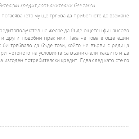
ителски кредит допълнителни без такси
а погасяването му ще трябва да прибегнете до вземане
 кредитополучател не желае да бъде ощетен финансово
 и други подобни практики. Така че това е още един
с би трябвало да бъде този, който не върви с редица
ри четенето на условията са възникнали каквито и да
а изгоден потребителски кредит. Едва след като сте го