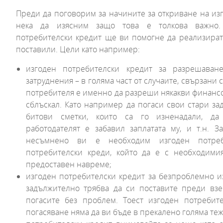
Преди да поговорим за начините за откриване на из
нека да изясним защо това е толкова важно.
потребителски кредит ще ви помогне да реализирате
поставили. Цели като например:
изгоден потребителски кредит за разрешава
затруднения – в голяма част от случаите, свързани 
потребителя е именно да разреши някакви финансов
сблъскал. Като например да погаси свои стари за
битови сметки, които са го изненадали, да
работодателят е забавил заплатата му, и т.н. З
несъмнено ви е необходим изгоден потреб
потребителски креди, който да е с необходим
предоставен навреме;
изгоден потребителски кредит за безпроблемно из
задължително трябва да си поставите преди взе
погасите без проблем. Тоест изгоден потребите
погасяване няма да ви бъде в прекалено голяма теж