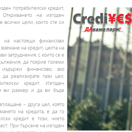
годен потребителски кредит,
 Откриването на изгоден
 всички цели, които сте си
не на настоящи финансови
с вземане на кредит, целта на
и затруднения, с които се е
дължения, да покрие големи
 издържи финансово, ако
а да реализирате тази цел,
ителски кредит. Изгоден
ия ви размер и да ви бъде
плащане – друга цел, която
мането на кредита, е да го
лски кредит е този, чието
ест. При търсене на изгоден