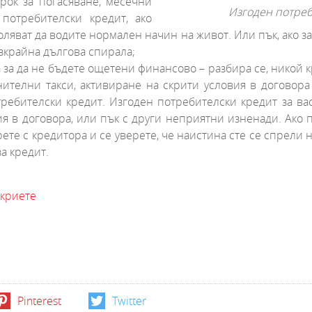
рок за погасяване, месечни
Изгоден потреб
потребителски кредит, ако
оляват да водите нормален начин на живот. Или пък, ако з
езкрайна дългова спирала;
, за да не бъдете ощетени финансово – разбира се, никой
ителни такси, активиране на скрити условия в договора
требителски кредит. Изгоден потребителски кредит за ва
я в договора, или пък с други неприятни изненади. Ако п
те с кредитора и се уверете, че наистина сте се спрели н
а кредит.
ткриете
Pinterest
Twitter