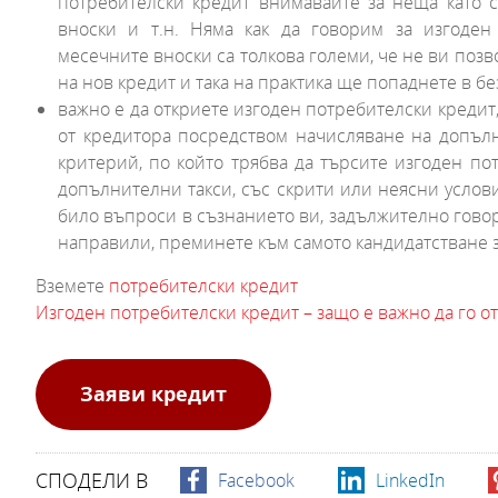
потребителски кредит внимавайте за неща като с
вноски и т.н. Няма как да говорим за изгоден 
месечните вноски са толкова големи, че не ви позв
на нов кредит и така на практика ще попаднете в б
важно е да откриете изгоден потребителски кредит
от кредитора посредством начисляване на допълн
критерий, по който трябва да търсите изгоден по
допълнителни такси, със скрити или неясни услови
било въпроси в съзнанието ви, задължително говоре
направили, преминете към самото кандидатстване з
Вземете
потребителски кредит
Изгоден потребителски кредит – защо е важно да го о
Заяви кредит
СПОДЕЛИ В
Facebook
LinkedIn