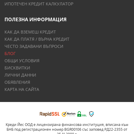
ИПОТЕЧЕН КРЕДИТ КАЛКУЛАТОР
ПОЛЕЗНА ИНФОРМАЦИЯ
КАК ДА ВЗЕМЕШ КРЕДИТ
КАК ДА ПЛАТЯ / ВЪРНА КРЕДИТ
ЧЕСТО ЗАДАВАНИ ВЪПРОСИ
БЛОГ
ОБЩИ УСЛОВИЯ
БИСКВИТКИ
ЛИЧНИ ДАННИ
ОБЯВЛЕНИЯ
КАРТА НА САЙТА
Креди Йес ООД е лицензирана финансова институция, вписана към
БНБ под регистрационен номер BGR00106 със заповед РД22-2355 от