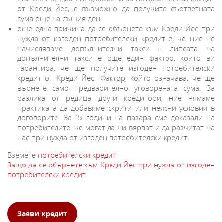
от Креди Йес, е възможно да получите съответната
сума още на същия ден;
още една причина да се обърнете към Креди Йес при
нужда от изгоден потребителски кредит е, че ние не
начисляваме допълнителни такси – липсата на
допълнителни такси е още един фактор, който ви
гарантира, че ще получите изгоден потребителски
кредит от Креди Йес. Фактор, който означава, че ще
върнете само предварително уговорената сума. За
разлика от редица други кредитори, ние нямаме
практиката да добавяме скрити или неясни условия в
договорите. За 15 години на пазара сме доказали на
потребителите, че могат да ни вярват и да разчитат на
нас при нужда от изгоден потребителски кредит.
Вземете
потребителски кредит
Защо да се обърнете към Креди Йес при нужда от изгоден
потребителски кредит
Заяви кредит