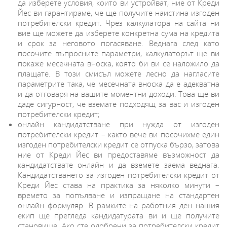
да изберете условия, които ви устройват, ние от Креди
Йес ви гарантираме, че ще получите наистина изгоден
потребителски кредит. Чрез калкулатора на сайта ни
вие ще можете да изберете конкретна сума на кредита
и срок за неговото погасяване. Веднага след като
посочите въпросните параметри, калкулаторът ще ви
покаже месечната вноска, която би ви се наложило да
плащате. В този смисъл можете лесно да нагласите
параметрите така, че месечната вноска да е адекватна
и да отговаря на вашите моментни доходи. Това ще ви
даде сигурност, че вземате подходящ за вас и изгоден
потребителски кредит;
онлайн кандидатстване при нужда от изгоден
потребителски кредит – както вече ви посочихме един
изгоден потребителски кредит се отпуска бързо, затова
ние от Креди Йес ви предоставяме възможност да
кандидатствате онлайн и да вземете заема веднага.
Кандидатстването за изгоден потребителски кредит от
Креди Йес става на практика за няколко минути –
времето за попълване и изпращане на стандартен
онлайн формуляр. В рамките на работния ден нашия
екип ще прегледа кандидатурата ви и ще получите
становище. Ако сте одобрени за потребителски кредит