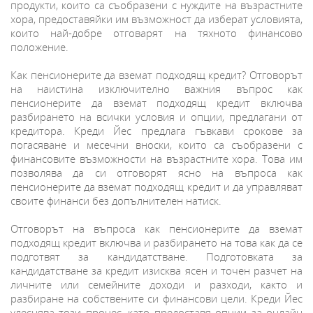
продукти, които са съобразени с нуждите на възрастните
хора, предоставяйки им възможност да изберат условията,
които най-добре отговарят на тяхното финансово
положение.
Как пенсионерите да вземат подходящ кредит? Отговорът
на наистина изключително важния въпрос как
пенсионерите да вземат подходящ кредит включва
разбирането на всички условия и опции, предлагани от
кредитора. Креди Йес предлага гъвкави срокове за
погасяване и месечни вноски, които са съобразени с
финансовите възможности на възрастните хора. Това им
позволява да си отговорят ясно на въпроса как
пенсионерите да вземат подходящ кредит и да управляват
своите финанси без допълнителен натиск.
Отговорът на въпроса как пенсионерите да вземат
подходящ кредит включва и разбирането на това как да се
подготвят за кандидатстване. Подготовката за
кандидатстване за кредит изисква ясен и точен разчет на
личните или семейните доходи и разходи, както и
разбиране на собствените си финансови цели. Креди Йес
улеснява този процес, като предоставя опции за онлайн