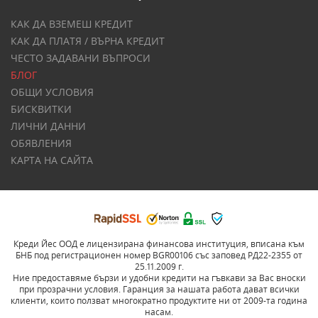
КАК ДА ВЗЕМЕШ КРЕДИТ
КАК ДА ПЛАТЯ / ВЪРНА КРЕДИТ
ЧЕСТО ЗАДАВАНИ ВЪПРОСИ
БЛОГ
ОБЩИ УСЛОВИЯ
БИСКВИТКИ
ЛИЧНИ ДАННИ
ОБЯВЛЕНИЯ
КАРТА НА САЙТА
Креди Йес ООД е лицензирана финансова институция, вписана към
БНБ под регистрационен номер BGR00106 със заповед РД22-2355 от
25.11.2009 г.
Ние предоставяме бързи и удобни кредити на гъвкави за Вас вноски
при прозрачни условия. Гаранция за нашата работа дават всички
клиенти, които ползват многократно продуктите ни от 2009-та година
насам.