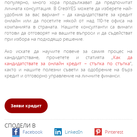
популярно, много хора продължават да предпочитат
личната консултация. В CrediYES можете да изберете най-
удобния за вас вариант – да кандидатствате за кредит
онлайн или да посетите някой от над 110-те офиса на
компанията в страната. Нашите консултанти са винаги
готови да отговорят на вашите въпроси и да съдействат
при избора на подходящо решение.
Ако искате да научите повече за самия процес на
кандидатстване, прочетете и статията „
Как да
кандидатствате за онлайн кредит – стъпка по стъпка
“,
както и нашите полезни съвети за одобрение на бърз
кредит и отговорно управление на личните финанси.
Заяви кредит
СПОДЕЛИ В
Facebook
LinkedIn
Pinterest