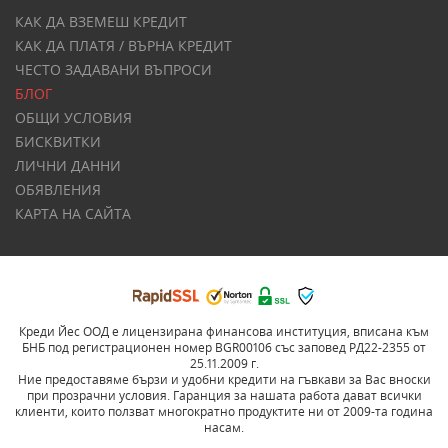
КАК ДА ВЗЕМЕШ КРЕДИТ
КАК ДА ПЛАТЯ / ВЪРНА КРЕДИТ
ЧЕСТО ЗАДАВАНИ ВЪПРОСИ
БЛОГ
ОБЩИ УСЛОВИЯ
БИСКВИТКИ
ЛИЧНИ ДАННИ
ОБЯВЛЕНИЯ
КАРТА НА САЙТА
Креди Йес ООД е лицензирана финансова институция, вписана към
БНБ под регистрационен номер BGR00106 със заповед РД22-2355 от
25.11.2009 г.
Ние предоставяме бързи и удобни кредити на гъвкави за Вас вноски
при прозрачни условия. Гаранция за нашата работа дават всички
клиенти, които ползват многократно продуктите ни от 2009-та година
насам.