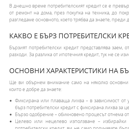
В днешно време потребителският кредит се е превърн
от ремонт на дома, през покупка на техника, до по
разгледаме основното, което трябва да знаете, преди 
КАКВО Е БЪРЗ ПОТРЕБИТЕЛСКИ КР
Бързият потребителски кредит представлява заем, о
разходи. За разлика от ипотечния кредит, тук не се 
ОСНОВНИ ХАРАКТЕРИСТИКИ НА БЪ
Ще ви обърнем внимание само на няколко основни 
които е добре да знаете:
Фиксирана или плаваща лихва – в зависимост от 
бърз потребителски кредит с фиксирана лихва за ц
Бързо одобрение – обикновено процесът отнема от 
Целево или нецелево използване – избирайки
потребителски кредит, ви не само получавате бърз