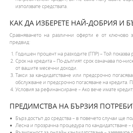
използвате средствата.
КАК ДА ИЗБЕРЕТЕ НАЙ-ДОБРИЯ И 
Сравняването на различни оферти е от ключово зн
предвид:
Годишен процент на разходите (ГПР) – Той показва 
Срок на кредита – По-дългият срок означава по-нис
от вашите месечни доходи.
Такси за кандидатстване или предсрочно погасява
обслужване и предсрочно погасяване на кредита. 
Условия за рефинансиране – Ако вече имате кредит
ПРЕДИМСТВА НА БЪРЗИЯ ПОТРЕБИ
Бърз достъп до средства – в повечето случаи ще по
Лесна и прозрачна процедура по кандидатстване – в
Възможност за онлайн кандидатстване – заявявате 