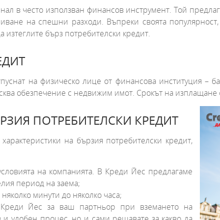
ал в често използван финансов инструмент. Той предлаг
криване на спешни разходи. Въпреки своята популярност,
да изтеглите бърз потребителски кредит.
ЕДИТ
тпуснат на физическо лице от финансова институция – б
изисква обезпечение с недвижим имот. Срокът на изплащане
РЗИЯ ПОТРЕБИТЕЛСКИ КРЕДИТ
характеристики на бързия потребителски кредит,
условията на компанията. В Креди Йес предлагаме
елия период на заема;
няколко минути до няколко часа;
 Креди Йес за ваш партньор при вземането на
 и удобен процес, но и сами решавате за какво да