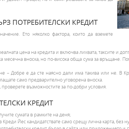
БЪРЗ ПОТРЕБИТЕЛСКИ КРЕДИТ
ачение. Ето няколко фактора, които да вземете
реалната цена на кредита и включва лихвата, таксите и до
ка месечна вноска, но по-висока обща сума за връщане. П
не – Добре е да сте наясно дали има такива или не. В К
Плащате само предварително уговорена вноска.
, проверете възможностите за по-добри условия.
ТЕЛСКИ КРЕДИТ
лучите сумата в рамките на деня;
 Креди Йес кандидатствате само срещу лична карта, без ну
потребителски кредит бързо в сайта или приложението и п