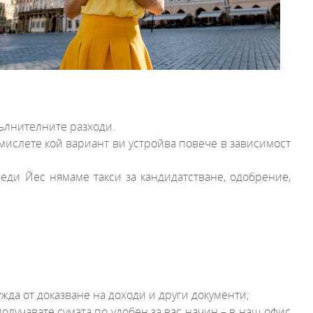
пълнителните разходи.
омислете кой вариант ви устройва повече в зависимост
реди Йес нямаме такси за кандидатстване, одобрение,
жда от доказване на доходи и други документи;
олучавате сумата по удобен за вас начин – в наш офис