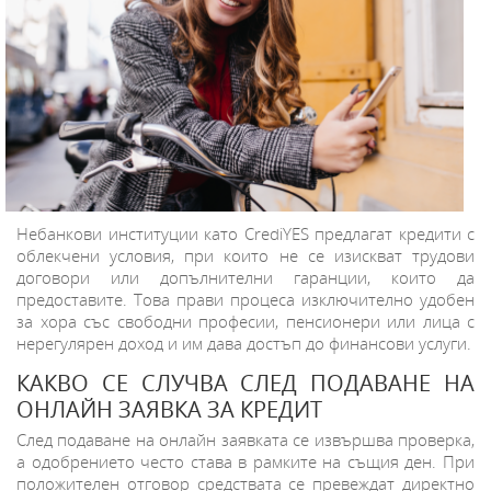
Небанкови институции като CrediYES предлагат кредити с
облекчени условия, при които не се изискват трудови
договори или допълнителни гаранции, които да
предоставите. Това прави процеса изключително удобен
за хора със свободни професии, пенсионери или лица с
нерегулярен доход и им дава достъп до финансови услуги.
КАКВО СЕ СЛУЧВА СЛЕД ПОДАВАНЕ НА
ОНЛАЙН ЗАЯВКА ЗА КРЕДИТ
След подаване на онлайн заявката се извършва проверка,
а одобрението често става в рамките на същия ден. При
положителен отговор средствата се превеждат директно