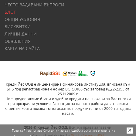
ЧЕСТО ЗАДАВАНИ ВЪПРОСИ
БЛОГ
ОБЩИ УСЛОВИЯ
БИСКВИТКИ
ЛИЧНИ ДАННИ
ОБЯВЛЕНИЯ
КАРТА НА САЙТА
Креди Йес ООД е лицензирана финансова институция, вписана към
БНБ под регистрационен номер BGR00106 със заповед РД22-2355 от
25.11.2009 г.
Ние предоставяме бързи и удобни кредити на гъвкави за Вас вноски
при прозрачни условия. Гаранция за нашата работа дават всички
клиенти, които ползват многократно продуктите ни от 2009-та година
насам.
2026 © Креди Йес ООД.
Всички права запазени.
Този сайт използва бисквитки за да подобри услугите и опита на
Created and design by
Studio AvangardStil