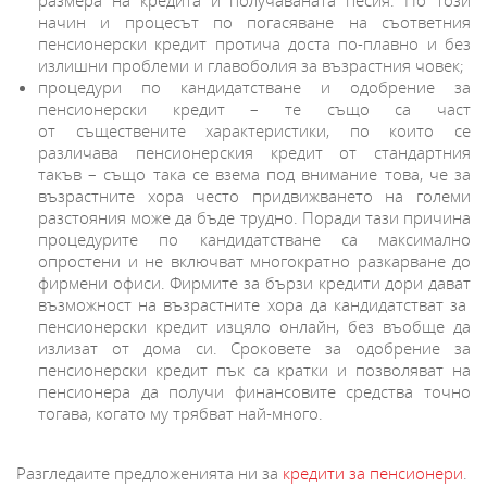
начин и процесът по погасяване на съответния
пенсионерски кредит протича доста по-плавно и без
излишни проблеми и главоболия за възрастния човек;
процедури по кандидатстване и одобрение за
пенсионерски кредит – те също са част
от съществените характеристики, по които се
различава пенсионерския кредит от стандартния
такъв – също така се взема под внимание това, че за
възрастните хора често придвижването на големи
разстояния може да бъде трудно. Поради тази причина
процедурите по кандидатстване са максимално
опростени и не включват многократно разкарване до
фирмени офиси. Фирмите за бързи кредити дори дават
възможност на възрастните хора да кандидатстват за
пенсионерски кредит изцяло онлайн, без въобще да
излизат от дома си. Сроковете за одобрение за
пенсионерски кредит пък са кратки и позволяват на
пенсионера да получи финансовите средства точно
тогава, когато му трябват най-много.
Разгледаите предложенията ни за
кредити за пенсионери
.