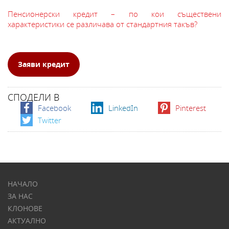
Пенсионерски кредит – по кои съществени
характеристики се различава от стандартния такъв?
Заяви кредит
СПОДЕЛИ В
Facebook
LinkedIn
Pinterest
Twitter
НАЧАЛО
ЗА НАС
КЛОНОВЕ
АКТУАЛНО