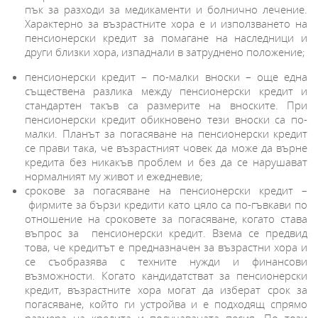
пък за разходи за медикаменти и болнично лечение.
Характерно за възрастните хора е и използването на
пенсионерски кредит за помагане на наследници и
други близки хора, изпаднали в затруднено положение;
пенсионерски кредит – по-малки вноски – още една
съществена разлика между пенсионерски кредит и
стандартен такъв са размерите на вноските. При
пенсионерски кредит обикновено тези вноски са по-
малки. Планът за погасяване на пенсионерски кредит
се прави така, че възрастният човек да може да върне
кредита без никакъв проблем и без да се нарушават
нормалният му живот и ежедневие;
срокове за погасяване на пенсионерски кредит –
фирмите за бързи кредити като цяло са по-гъвкави по
отношение на сроковете за погасяване, когато става
въпрос за пенсионерски кредит. Взема се предвид
това, че кредитът е предназначен за възрастни хора и
се съобразява с техните нужди и финансови
възможности. Когато кандидатстват за пенсионерски
кредит, възрастните хора могат да изберат срок за
погасяване, който ги устройва и е подходящ спрямо
размера на кредита и получаваната песия. По този