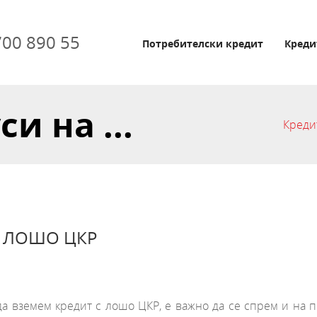
700 890 55
Потребителски кредит
Креди
и на ...
Креди
С ЛОШО ЦКР
да вземем кредит с лошо ЦКР, е важно да се спрем и на 