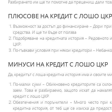
Разбирането им ще ти помогне да прецениш дали този 
ПЛЮСОВЕ НА КРЕДИТ С ЛОШО ЦК
Възможност за достъп до финансиране – Дори при
средства. И ще ти бъде от ползва
Подобряване на кредитната история – Редовното 
ЦКР.
По-гъвкави условия при някои кредитори – Небанко
МИНУСИ НА КРЕДИТ С ЛОШО ЦКР
Да, кредитът с лоша кредитна история има и своите м
По-малки суми – Обикновено кредиторите са скло
заем. Това е разбираемо, защото искат да намалят
кредит с лошо ЦКР
Обезпечения и поръчители – Много често при ка
кредитна история, от теб ще се изиска да предос