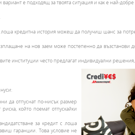
вариант е подходящ за твоята ситуация и как е най-добре
Р
 лоша кредитна история можеш да получиш шанс за потре
изплащане на нов заем може постепенно да възстанови д
вите институции често предлагат индивидуални решения, 
инуси:
нни да отпуснат по-нисък размер
 риска, който поемат отпускайки
ндидатстване за кредит с лоша
тавиш гаранции. Това условие не