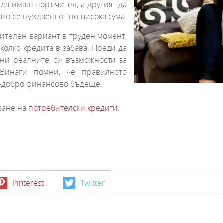
да имаш поръчител, а другият да
о се нуждаеш от по-висока сума.
ителен вариант в труден момент,
олко кредита в забава. Преди да
ени реалните си възможности за
Винаги помни, че правилното
о-добро финансово бъдеще.
ване на
потребителски кредити
.
Pinterest
Twitter