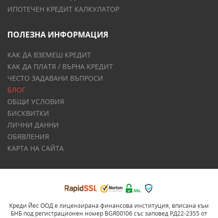
ИПОТЕЧЕН КРЕДИТ КАЛКУЛАТОР
ПОЛЕЗНА ИНФОРМАЦИЯ
КАК ДА ВЗЕМЕШ КРЕДИТ
КАК ДА ПЛАТЯ / ВЪРНА КРЕДИТ
ЧЕСТО ЗАДАВАНИ ВЪПРОСИ
БЛОГ
ОБЩИ УСЛОВИЯ
БИСКВИТКИ
ЛИЧНИ ДАННИ
ОБЯВЛЕНИЯ
КАРТА НА САЙТА
Креди Йес ООД е лицензирана финансова институция, вписана към
БНБ под регистрационен номер BGR00106 със заповед РД22-2355 от