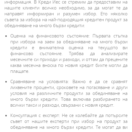
информация. В Креди Йес се стремим да предоставим на
нашите клиенти всичко необходимо, за да могат те да
направят информиран и разумен избор. Ето няколко
съвета за избора на най-подходящия кредитен продукт за
обединяване на много бързи кредити:
Оценка на финансовото състояние: Първата стъпка
при избора на заем за обединяване на много бързи
кредити е внимателна оценка на текущото ви
финансово състояние. Трябва да анализирате
месечните си приходи и разходи, и оттам да прецените
каква месечна вноска по новия кредит бихте могли да
плащате.
Сравняване на условията: Важно е да се сравнят
лихвените проценти, сроковете на погасяване и други
условия на различните продукти за обединяване на
много бързи кредити. Това включва разбирането на
всички такси и разходи, свързани с новия кредит.
Консултация с експерт: Не се колебайте да потърсите
съвет от нашите експерти при избор на продукт за
обединяване на много бързи кредити. Те могат да ви