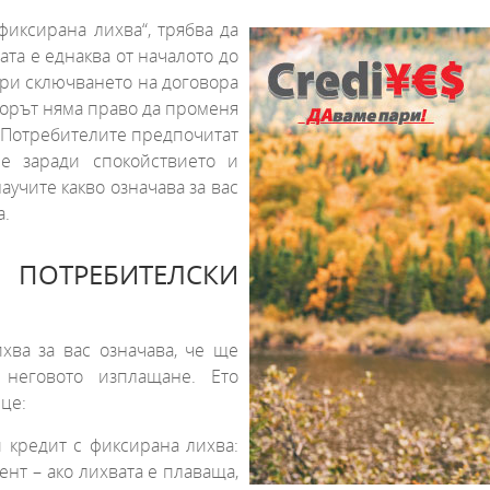
фиксирана лихва“, трябва да
ата е еднаква от началото до
при сключването на договора
торът няма право да променя
. Потребителите предпочитат
че заради спокойствието и
учите какво означава за вас
а.
 ПОТРЕБИТЕЛСКИ
хва за вас означава, че ще
неговото изплащане. Ето
це:
и кредит с фиксирана лихва:
нт – ако лихвата е плаваща,