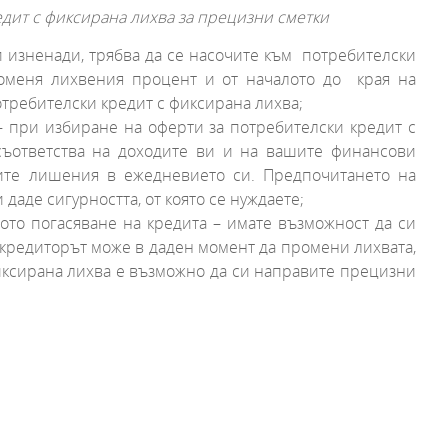
дит с фиксирана лихва за прецизни сметки
и изненади, трябва да се насочите към потребителски
роменя лихвения процент и от началото до края на
отребителски кредит с фиксирана лихва;
 – при избиране на оферти за потребителски кредит с
съответства на доходите ви и на вашите финансови
ите лишения в ежедневието си. Предпочитането на
аде сигурността, от която се нуждаете;
ото погасяване на кредита – имате възможност да си
 кредиторът може в даден момент да промени лихвата,
фиксирана лихва е възможно да си направите прецизни