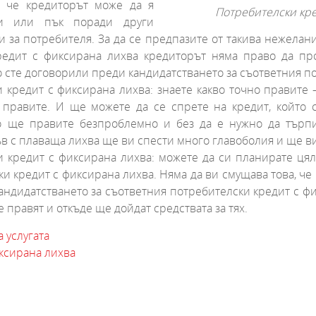
 че кредиторът може да я
Потребителски кре
и или пък поради други
 за потребителя. За да се предпазите от такива нежелан
кредит с фиксирана лихва кредиторът няма право да п
о сте договорили преди кандидатстването за съответния п
и кредит с фиксирана лихва: знаете какво точно правите
 правите. И ще можете да се спрете на кредит, който 
то ще правите безпроблемно и без да е нужно да търп
 с плаваща лихва ще ви спести много главоболия и ще ви д
и кредит с фиксирана лихва: можете да си планирате цял
и кредит с фиксирана лихва. Няма да ви смущава това, че
кандидатстването за съответния потребителски кредит с 
е правят и откъде ще дойдат средствата за тях.
 услугата
иксирана лихва