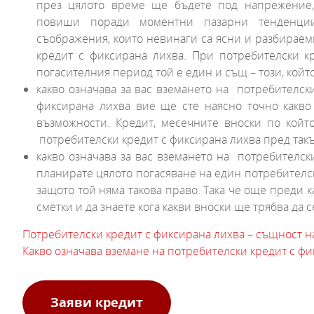
през цялото време ще бъдете под напрежение,
повиши поради моментни пазарни тенденци
съображения, които невинаги са ясни и разбираеми
кредит с фиксирана лихва. При потребителски 
погасителния период той е един и същ – този, койт
какво означава за вас вземането на потребителск
фиксирана лихва вие ще сте наясно точно какво
възможности. Кредит, месечните вноски по кой
потребителски кредит с фиксирана лихва пред такъв
какво означава за вас вземането на потребителск
планирате цялото погасяване на един потребителск
защото той няма такова право. Така че още преди 
сметки и да знаете кога какви вноски ще трябва да с
Потребителски кредит с фиксирана лихва – същност на
Какво означава вземане на потребителски кредит с ф
Заяви кредит