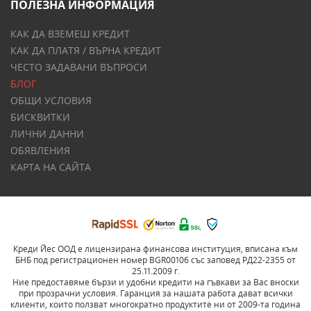
ПОЛЕЗНА ИНФОРМАЦИЯ
КАК ДА ВЗЕМЕШ КРЕДИТ
КАК ДА ПЛАТЯ / ВЪРНА КРЕДИТ
ЧЕСТО ЗАДАВАНИ ВЪПРОСИ
БЛОГ
ОБЩИ УСЛОВИЯ
БИСКВИТКИ
ЛИЧНИ ДАННИ
ОБЯВЛЕНИЯ
КАРТА НА САЙТА
Креди Йес ООД е лицензирана финансова институция, вписана към
БНБ под регистрационен номер BGR00106 със заповед РД22-2355 от
25.11.2009 г.
Ние предоставяме бързи и удобни кредити на гъвкави за Вас вноски
при прозрачни условия. Гаранция за нашата работа дават всички
клиенти, които ползват многократно продуктите ни от 2009-та година