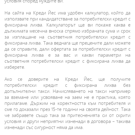
условия според нуждите ви.
На сайта на Креди Йес има удобен калкулатор, който да
използвате при кандидатстване за потребителски кредит с
фиксирана лихва. Калкулаторът ще ви покаже каква е
дължимата месечна вноска спрямо избраната сума и срок
за изплащане на съответния потребителски кредит с
фиксирана лихва. Така веднага ще прецените дали можете
да се справите, дали офертата за потребителски кредит с
фиксирана лихва е за вас и какви параметри на
съответния потребителски кредит с фиксирана лихва да
изберете.
Ако се доверите на Креди Йес, ще получите
потребителски кредит с фиксирана лихва без
допълнителни такси. Начисляването на такси например
за вземане или усвояване на заем не е практика, която
прилагаме. Държим на коректността към потребителя и
сме го доказали през 15-те години на своята дейност. Така
че забравете също така за притесненията си от скрити
условия и други неприятни изненади в договора – такива
изненади със сигурност няма да има.