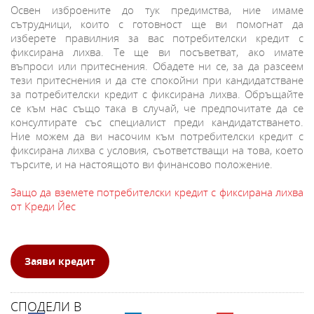
Освен изброените до тук предимства, ние имаме
сътрудници, които с готовност ще ви помогнат да
изберете правилния за вас потребителски кредит с
фиксирана лихва. Те ще ви посъветват, ако имате
въпроси или притеснения. Обадете ни се, за да разсеем
тези притеснения и да сте спокойни при кандидатстване
за потребителски кредит с фиксирана лихва. Обръщайте
се към нас също така в случай, че предпочитате да се
консултирате със специалист преди кандидатстването.
Ние можем да ви насочим към потребителски кредит с
фиксирана лихва с условия, съответстващи на това, което
търсите, и на настоящото ви финансово положение.
Защо да вземете потребителски кредит с фиксирана лихва
от Креди Йес
Заяви кредит
СПОДЕЛИ В