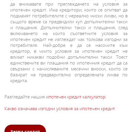
да внимавате при преглеждането на условия за
ипотечен кредит. Има кредитори, които се опитват да
подмамят потребителите с нереално ниски лихви, но в
същото време са предвидили куп допълнителни такси
и плащания. Допълнителни такси и плащания, след
включването на които съответните условия за
ипотечен кредит не изглеждат чак толкова изгодни за
потребителя. Най-добре е да се насочите към
кредитор, в чиито условия за ипотечен кредит не
влизат никакви подобни допълнителни такси. Тоест
единствените ви плащания по ипотечния кредит да са
свързани с начисляваните месечни вноски, които се
базират на предварително определената лихва по
кредита.
Разгледайте нашия
ипотечен кредит калкулатор
.
Какво означава изгодни условия за ипотечен кредит
Заяви кредит