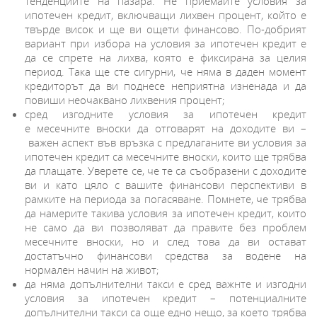
тенденциите на пазара. Не приемайте условия за
ипотечен кредит, включващи лихвен процент, който е
твърде висок и ще ви ощети финансово. По-добрият
вариант при избора на условия за ипотечен кредит е
да се спрете на лихва, която е фиксирана за целия
период. Така ще сте сигурни, че няма в даден момент
кредиторът да ви поднесе неприятна изненада и да
повиши неочаквано лихвения процент;
сред изгодните условия за ипотечен кредит
е месечните вноски да отговарят на доходите ви –
важен аспект във връзка с предлаганите ви условия за
ипотечен кредит са месечните вноски, които ще трябва
да плащате. Уверете се, че те са съобразени с доходите
ви и като цяло с вашите финансови перспективи в
рамките на периода за погасяване. Помнете, че трябва
да намерите такива условия за ипотечен кредит, които
не само да ви позволяват да правите без проблем
месечните вноски, но и след това да ви остават
достатъчно финансови средства за водене на
нормален начин на живот;
да няма допълнителни такси е сред важнте и изгодни
условия за ипотечен кредит – потенциалните
допълнителни такси са още едно нещо, за което трябва