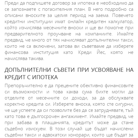
Преди да подпишете договор за ипотека е необходимо да
се запознаете с погасителния план. В него подробно са
описани вноските за целия период на заема. Повечето
кредитни институции имат онлайн кредитен калкулатор,
който изчислява месечните вноски и ще ви помогне при
предварителното проучване на компаниите. Имайте
предвид, че много от тях начисляват допълнителни такси,
които не са включени, затова ви съветваме да изберете
финансова институция като Креди Йес, която не
начислява такива.
ДОПЪЛНИТЕЛНИ СЪВЕТИ ПРИ УСВОЯВАНЕ НА
КРЕДИТ С ИПОТЕКА
Препоръчително е да прецените обективно финансовите
си възможности и това каква сума бихте могли да
отделите от месечните си доходи, за да обслужвате
коректно кредита си. Изберете вноска, която сте сигурни,
че ще успеете да си позволите без да се затруднявате, тъй
като това е дългосрочен ангажимент. Имайте предвид, че
при забава в плащанията, кредитът може да стане
съдебно изискуем. В този случай ще бъдат начислени
съдебни такси и адвокатски хонорари, които ще бъдат за