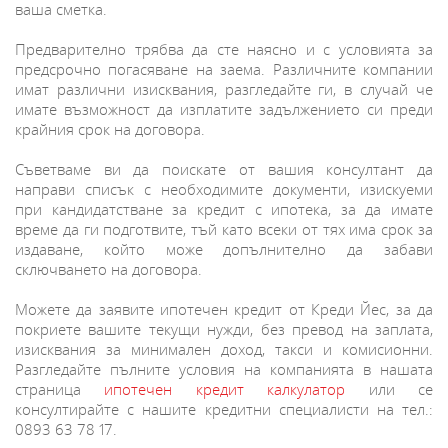
ваша сметка.
Предварително трябва да сте наясно и с условията за
предсрочно погасяване на заема. Различните компании
имат различни изисквания, разгледайте ги, в случай че
имате възможност да изплатите задължението си преди
крайния срок на договора.
Съветваме ви да поискате от вашия консултант да
направи списък с необходимите документи, изискуеми
при кандидатстване за кредит с ипотека, за да имате
време да ги подготвите, тъй като всеки от тях има срок за
издаване, който може допълнително да забави
сключването на договора.
Можете да заявите ипотечен кредит от Креди Йес, за да
покриете вашите текущи нужди, без превод на заплата,
изисквания за минимален доход, такси и комисионни.
Разгледайте пълните условия на компанията в нашата
страница
ипотечен кредит калкулатор
или се
консултирайте с нашите кредитни специалисти на тел.:
0893 63 78 17.