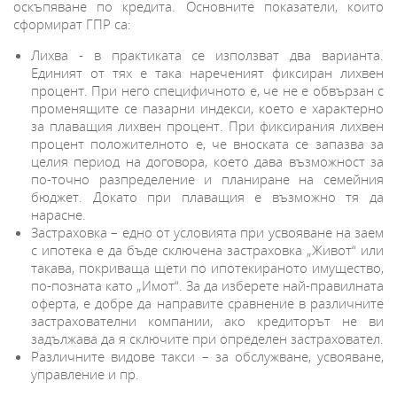
оскъпяване по кредита. Основните показатели, които
сформират ГПР са:
Лихва - в практиката се използват два варианта.
Единият от тях е така нареченият фиксиран лихвен
процент. При него специфичното е, че не е обвързан с
променящите се пазарни индекси, което е характерно
за плаващия лихвен процент. При фиксирания лихвен
процент положителното е, че вноската се запазва за
целия период на договора, което дава възможност за
по-точно разпределение и планиране на семейния
бюджет. Докато при плаващия е възможно тя да
нарасне.
Застраховка – едно от условията при усвояване на заем
с ипотека е да бъде сключена застраховка „Живот“ или
такава, покриваща щети по ипотекираното имущество,
по-позната като „Имот“. За да изберете най-правилната
оферта, е добре да направите сравнение в различните
застрахователни компании, ако кредиторът не ви
задължава да я сключите при определен застраховател.
Различните видове такси – за обслужване, усвояване,
управление и пр.