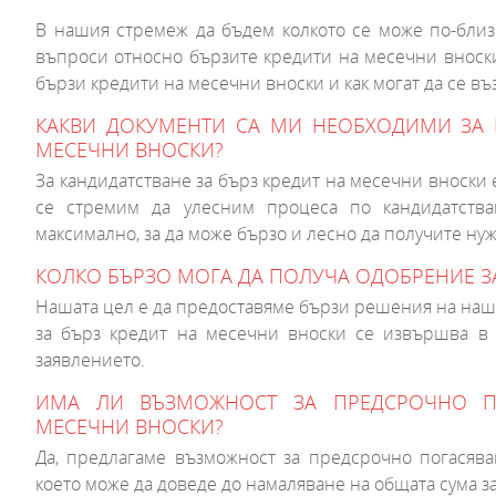
В нашия стремеж да бъдем колкото се може по-близк
въпроси относно бързите кредити на месечни вноски
бързи кредити на месечни вноски и как могат да се въз
КАКВИ ДОКУМЕНТИ СА МИ НЕОБХОДИМИ ЗА К
МЕСЕЧНИ ВНОСКИ?
За кандидатстване за бърз кредит на месечни вноски
се стремим да улесним процеса по кандидатств
максимално, за да може бързо и лесно да получите ну
КОЛКО БЪРЗО МОГА ДА ПОЛУЧА ОДОБРЕНИЕ З
Нашата цел е да предоставяме бързи решения на наш
за бърз кредит на месечни вноски се извършва в 
заявлението.
ИМА ЛИ ВЪЗМОЖНОСТ ЗА ПРЕДСРОЧНО П
МЕСЕЧНИ ВНОСКИ?
Да, предлагаме възможност за предсрочно погасява
което може да доведе до намаляване на общата сума з