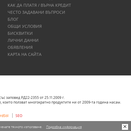
КАК ДА ПЛАТЯ / ВЪРНА КРЕДИТ
ЧЕСТО ЗАДАВАНИ ВЪПРОСИ
БЛОГ
ОБЩИ УСЛОВИЯ
БИСКВИТКИ
ЛИЧНИ ДАННИ
ОБЯВЛЕНИЯ
КАРТА НА САЙТА
 заповед РД22-2355 от 25.11.2009 г.
 които ползват многократно продуктите ни от 2009-та година насам.
dStil
SEO
риемате тяхното използване.
Подробна информация