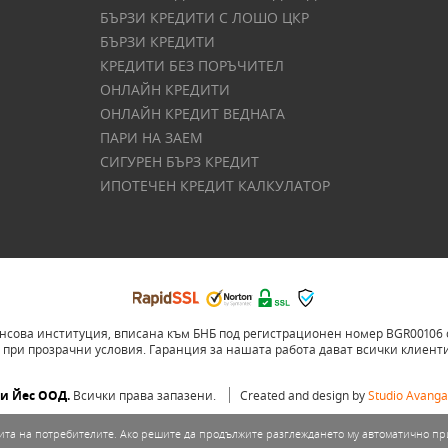
БЪРЗИ КРЕДИТИ С ЛОШО ЦКР
БЪРЗИ КРЕДИТИ
КРЕДИТИ БЕЗ ПОРЪЧИТЕЛ
ОНЛАЙН КРЕДИТИ
ОНЛАЙН КРЕДИТ ВЕДНАГА
ПАРИ НА ЗАЕМ
СИГУРЕН БЪРЗ КРЕДИТ
ИПОТЕЧЕН КРЕДИТ КАЛКУЛАТОР
ова институция, вписана към БНБ под регистрационен номер BGR00106 със
 при прозрачни условия. Гаранция за нашата работа дават всички клиенти,
ди Йес ООД.
Всички права запазени.
Created and design by
Studio Avangar
опита на потребителите. Ако решите да продължите разглеждането му автоматично п