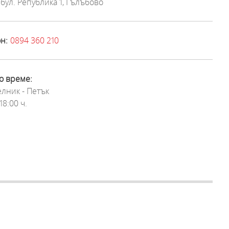
бул. Република 1, Гълъбово
н:
0894 360 210
о време:
лник - Петък
18:00 ч.