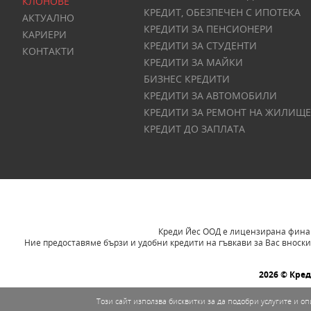
КЛОНОВЕ
КРЕДИТ, ОБЕЗПЕЧЕН С ИПОТЕКА
АКТУАЛНО
КРЕДИТИ ЗА ПЕНСИОНЕРИ
КАРИЕРИ
КРЕДИТИ ЗА СТУДЕНТИ
КОНТАКТИ
КРЕДИТИ ЗА МАЙКИ
БИЗНЕС КРЕДИТИ
КРЕДИТИ ЗА АВТОМОБИЛИ
КРЕДИТИ ЗА РЕМОНТ НА ЖИЛИЩЕ
КРЕДИТ ДО ЗАПЛАТА
Креди Йес ООД е лицензирана финанс
Ние предоставяме бързи и удобни кредити на гъвкави за Вас вноски
2026 © Кре
Този сайт използва бисквитки за да подобри услугите и 