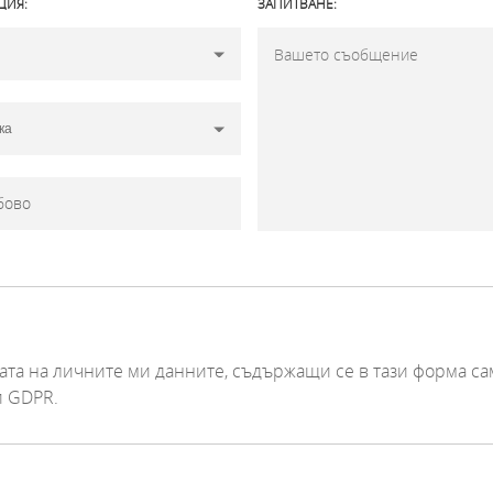
ЦИЯ:
ЗАПИТВАНЕ:
та на личните ми данните, съдържащи се в тази форма са
и GDPR.