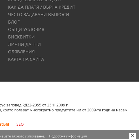
КАК ДА ПЛАТЯ / ВЪРНА КРЕДИТ
ЧЕСТО ЗАДАВАНИ ВЪПРОСИ
БЛОГ
ОБЩИ УСЛОВИЯ
БИСКВИТКИ
ЛИЧНИ ДАННИ
ОБЯВЛЕНИЯ
КАРТА НА САЙТА
 заповед РД22-2355 от 25.11.2009 г.
 които ползват многократно продуктите ни от 2009-та година насам.
dStil
SEO
риемате тяхното използване.
Подробна информация