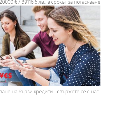
00 € / 39116,6 лв., а срокът за погасяване
ане на бързи кредити - свържете се с нас