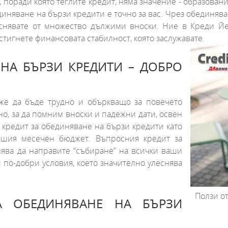
 поради която теглите кредит, няма значение - образовани
диняване на бързи кредити е точно за вас. Чрез обединяв
еснявате от множество дължими вноски. Ние в Креди 
тигнете финансовата стабилност, която заслужавате.
 НА БЪРЗИ КРЕДИТИ – ДОБРО
же да бъде трудно и объркващо за повечето
о, за да помним вноски и падежни дати, освен
 кредит за обединяване на бързи кредити като
ашия месечен бюджет. Въпросния кредит за
ява да направите “събиране” на всички ваши
 по-добри условия, което значително улеснява
Ползи от
А ОБЕДИНЯВАНЕ НА БЪРЗИ