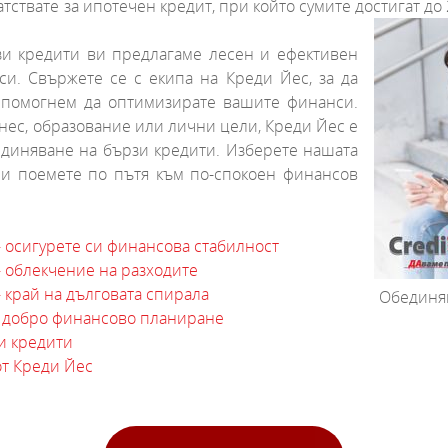
твате за ипотечен кредит, при който сумите достигат до 200
зи кредити ви предлагаме лесен и ефективен
и. Свържете се с екипа на Креди Йес, за да
и помогнем да оптимизирате вашите финанси.
нес, образование или лични цели, Креди Йес е
обединяване на бързи кредити. Изберете нашата
 и поемете по пътя към по-спокоен финансов
– осигурете си финансова стабилност
– облекчение на разходите
 край на дълговата спирала
Обединяв
- добро финансово планиране
и кредити
от Креди Йес