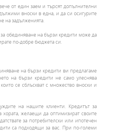
овече от един заем и търсят допълнителни
дължими вноски в една, и да си осигурите
не на задълженията.
т за обединяване на бързи кредити може да
лирате по-добре бюджета си.
диняване на бързи кредити ви предлагаме
нето на бързи кредити не само улеснява
които се сблъскват с множество вноски и
уждите на нашите клиенти. Кредитът за
а хората, желаещи да оптимизират своите
датствате за потребителски или ипотечен
едити са подходящи за вас. При по-големи