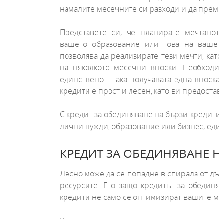
намалите месечните си разходи и да прем
Представете си, че планирате мечтано
вашето образование или това на ваше
позволява да реализирате тези мечти, к
на няколкото месечни вноски. Необходи
единствено - така получавата една вноск
кредити е прост и лесен, като ви предоста
С кредит за обединяване на бързи кредит
лични нужди, образование или бизнес, ед
КРЕДИТ ЗА ОБЕДИНЯВАНЕ Н
Лесно може да се попадне в спирала от дъ
ресурсите. Ето защо кредитът за обедин
кредити не само се оптимизират вашите ме