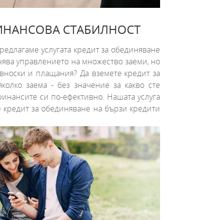
 ФИНАНСОВА СТАБИЛНОСТ
редлагаме услугата кредит за обединяване
снява управлението на множество заеми, но
 вноски и плащания? Да вземете кредит за
олко заема - без значение за какво сте
финансите си по-ефективно. Нашата услуга
е кредит за обединяване на бързи кредити