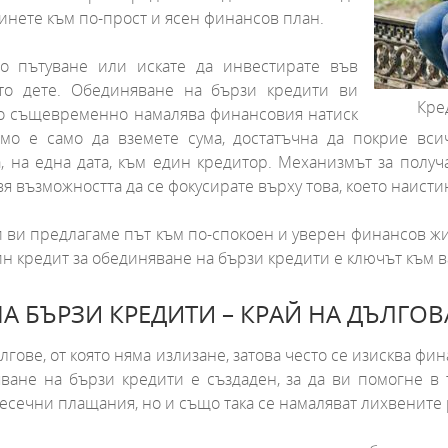
инете към по-прост и ясен финансов план.
то пътуване или искате да инвестирате във
то дете. Обединяване на бързи кредити ви
Кре
ато същевременно намалява финансовия натиск
мо е само да вземете сума, достатъчна да покрие вс
а, на една дата, към един кредитор. Механизмът за полу
вя възможността да се фокусирате върху това, което наисти
и ви предлагаме път към по-спокоен и уверен финансов жи
ин кредит за обединяване на бързи кредити е ключът към 
А БЪРЗИ КРЕДИТИ – КРАЙ НА ДЪЛГО
лгове, от която няма излизане, затова често се изисква фи
яване на бързи кредити е създаден, за да ви помогне в
сечни плащания, но и също така се намаляват лихвените ра