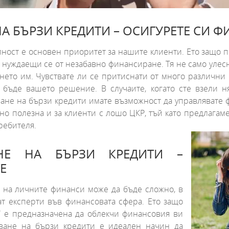
НА БЪРЗИ КРЕДИТИ – ОСИГУРЕТЕ СИ
лност е основен приоритет за нашите клиенти. Ето защо п
а, нуждаещи се от незабавно финансиране. Тя не само уле
нето им. Чувствате ли се притиснати от много различни
бъде вашето решение. В случаите, когато сте взели няк
ване на бързи кредити имате възможност да управлявате 
но полезна и за клиенти с лошо ЦКР, тъй като предлагам
ребителя.
НЕ НА БЪРЗИ КРЕДИТИ –
Е
 на личните финанси може да бъде сложно, в
ат експерти във финансовата сфера. Ето защо
“ е предназначена да облекчи финансовия ви
яване на бързи кредити е идеален начин да