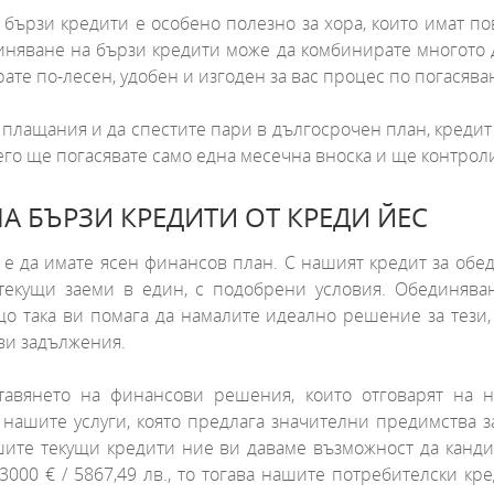
 бързи кредити е особено полезно за хора, които имат п
диняване на бързи кредити може да комбинирате многото 
ате по-лесен, удобен и изгоден за вас процес по погасява
 плащания и да спестите пари в дългосрочен план, креди
его ще погасявате само една месечна вноска и ще контро
А БЪРЗИ КРЕДИТИ ОТ КРЕДИ ЙЕС
 е да имате ясен финансов план. С нашият кредит за обе
текущи заеми в един, с подобрени условия. Обединява
о така ви помага да намалите идеално решение за тези, 
ви задължения.
авянето на финансови решения, които отговарят на н
 нашите услуги, която предлага значителни предимства з
шите текущи кредити ние ви даваме възможност да канди
3000 € / 5867,49 лв., то тогава нашите потребителски кр