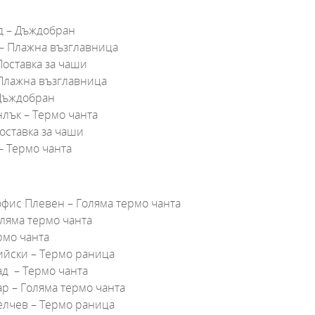
д – Дъждобран
 – Плажна възглавница
Поставка за чаши
 Плажна възглавница
 Дъждобран
нлък – Термо чанта
Поставка за чаши
– Термо чанта
офис Плевен – Голяма термо чанта
оляма термо чанта
рмо чанта
ийски – Термо раница
ад – Термо чанта
ар – Голяма термо чанта
елчев – Термо раница