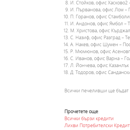
И. Стойков, офис Хасково2
И. Първанова, офис Лом – 
П. Горанов, офис Стамбол
И. Андонов, офис Ямбол –
М. Христова, офис Кърджа
С. Назиф, офис Разград – 
А. Накев, офис Шумен – По
Р. Мюмюнов, офис Асенов
С. Иванов, офис Варна – Г
Л. Йончева, офис Казанлък
Д. Тодоров, офис Санданск
Всички печеливши ще бъдат и
Прочетете още
:​
Всички бързи кредити
Лихви Потребителски Кредит