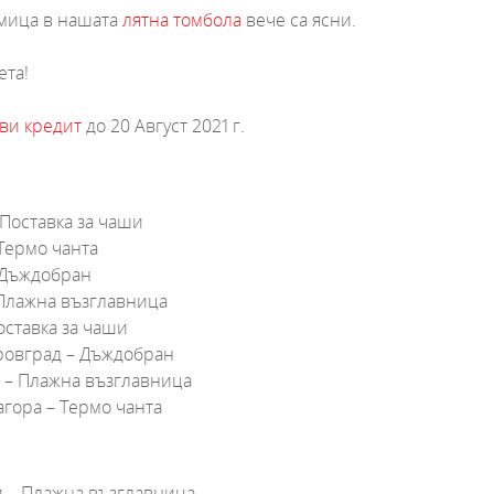
мица в нашата
лятна томбола
вече са ясни.
ета!
яви кредит
до 20 Август 2021 г.
 Поставка за чаши
 Термо чанта
– Дъждобран
 Плажна възглавница
Поставка за чаши
ровград – Дъждобран
3 – Плажна възглавница
агора – Термо чанта
и – Плажна възглавница