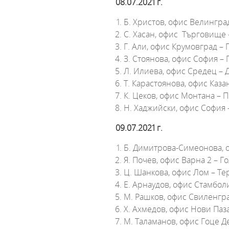
08.07.2021 г.
Б. Христов, офис Велингра
С. Хасан, офис Търговище
Г. Али, офис Крумовград – 
З. Стоянова, офис София –
Л. Илиева, офис Средец –
Т. Карастоянова, офис Каза
К. Цеков, офис Монтана – 
Н. Хаджийски, офис София 
09.07.2021 г.
Б. Димитрова-Симеонова, 
Я. Почев, офис Варна 2 – Г
Ц. Шанкова, офис Лом – Те
Е. Арнаудов, офис Стамбол
М. Рашков, офис Свиленгр
Х. Ахмедов, офис Нови Паз
М. Таламанов, офис Гоце Д