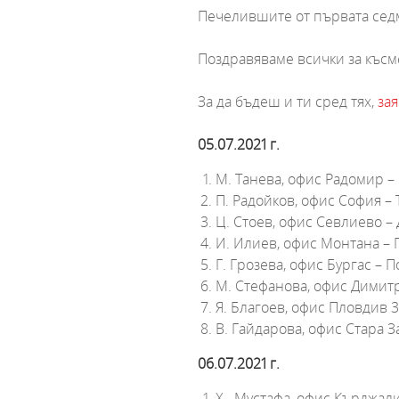
Печелившите от първата сед
Поздравяваме всички за късм
За да бъдеш и ти сред тях,
за
05.07.2021 г.
М. Танева, офис Радомир –
П. Радойков, офис София –
Ц. Стоев, офис Севлиево 
И. Илиев, офис Монтана –
Г. Грозева, офис Бургас – 
М. Стефанова, офис Димит
Я. Благоев, офис Пловдив 
В. Гайдарова, офис Стара З
06.07.2021 г.
Х. Мустафа, офис Кърджал