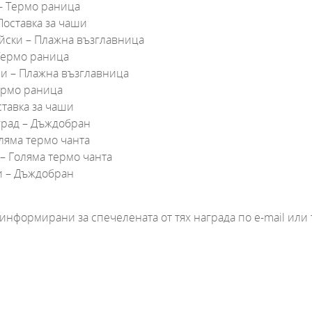
 – Термо раница
Поставка за чаши
ийски – Плажна възглавница
 Термо раница
ли – Плажна възглавница
Термо раница
ставка за чаши
град – Дъждобран
оляма термо чанта
 – Голяма термо чанта
и – Дъждобран
нформирани за спечелената от тях награда по e-mail или