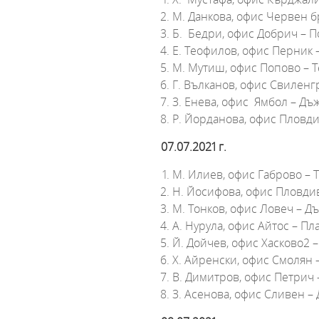
М. Данкова, офис Черве
Б. Бедри, офис Добрич – П
Е. Теофилов, офис Перник
М. Мутиш, офис Попово – 
Г. Вълканов, офис Свиленг
З. Енева, офис Ямбол – Д
Р. Йорданова, офис Пловди
07.07.2021 г.
М. Илиев, офис Габрово – 
Н. Йосифова, офис Пловдив
М. Тонков, офис Ловеч – 
А. Нурула, офис Айтос – П
Й. Дойчев, офис Хасково2 –
Х. Айренски, офис Смолян 
В. Димитров, офис Петрич
З. Асенова, офис Сливен –