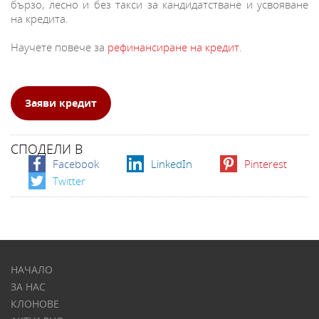
бързо, лесно и без такси за кандидатстване и усвояване
на кредита.
Научете повече за
рефинансиране на кредит
.
Заяви кредит
СПОДЕЛИ В
Facebook
LinkedIn
Pinterest
Twitter
НАЧАЛО
ЗА НАС
КЛОНОВЕ