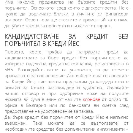
Има няколко предимства на бързите кредити без
поръчител. Основното, сред които е дискретността. Не е
нужно да въвличате близки в личните си финансови
въпроси. Освен това ще спестите и време, тъй като няма
да губите такова за проверка и съгласие от гарант.
КАНДИДАТСТВАНЕ ЗА КРЕДИТ БЕЗ
ПОРЪЧИТЕЛ В КРЕДИ ЙЕС
Първото, което трябва да направите преди да
кандидатствате за бърз кредит без поръчител, е да
изберете надеждна кредитна компания, регистрирана в
БНБ. Разгледайте какви са условията, за да вземете
правилното за вас решение. Ако изберете да се доверите
на Креди Йес, ние ще ви предложим да кандидатствате
онлайн за бързо разглеждане и удобство. Изчакайте
нашия отговор и при одобрение може да получите
нужната ви сума в един от нашите
клонове
от близо 110
офиса в България или по банковата ви сметка след
предоставяне на удостоверение за такава.
Да, бърз кредит без поръчител от Креди Йес е напълно
възможен. Така можете да се възползвате от
необходимите средства без допълнителни ангажименти –