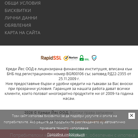
ОБЩИ УСЛОВИЯ
БИСКВИТКИ
ЛИЧНИ ДАННИ
ОБЯВЛЕНИЯ
КАРТА НА САЙТА
Креди Йес ООД е лицензирана финансова институция, вписана към
БНБ под регистрационен номер BGR00106 със заповед РД22-2355 от
25.11.2009 г.
Ние предоставяме бързи и удобни кредити на гъвкави за Вас вноски
при прозрачни условия. Гаранция за нашата работа дават всички
клиенти, които ползват многократно продуктите ни от 2009-та година
насам.
2026 © Креди Йес ООД.
Всички права запазени.
Този сайт използва бисквитки за да подобри услугите и опита на
Created and design by
Studio AvangardStil
потребителите. Ако решите да продължите разглеждането му автоматично
приемате тяхното използване.
SEO
Потребителски кредит
Подробна информация
Кредит, обезпечен с ипотека