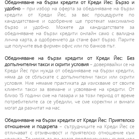
Обединяване на бързи кредити от Креди Йес: Бързо и
удобно
– при избор на оферта за обединяване на бързи
кредити от Креди Йес, за вас процедурите по
кандидатстване и одобрение ще протекат максимално
бързо и удобно. Можете да кандидатствате за
обединяване на бързи кредити онлайн само с валидна
лична карта, а одобрението да стане факт бързо. Парите
ще получите във фирмен офис или по банков път.
Обединяване на бързи кредити от Креди Йес: Без
допълнителни такси и скрити условия
– доверявайки се на
Креди Йес при нужда от обединяване на бързи кредити,
няма да се сблъскате с допълнителни такси или скрити
условия. Ние нямаме практиката да изискваме от своите
клиенти такси за вземане и усвояване на кредити. От
близо 15 години сме на пазара и за този период от време
потребителите са се убедили, че сме коректни и винаги
могат да разчитат на нас.
Обединяване на бързи кредити от Креди Йес: Приятелско
отношение и подкрепа
– сътрудниците на Креди Йес се
отличават с отзивчивост и приятелско отношение към
клиента. Те могат да ви дадат професионален съвет или