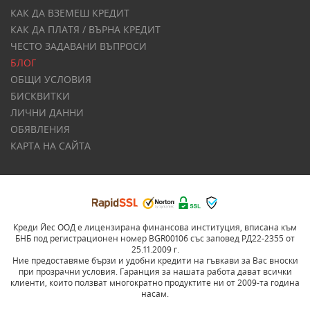
КАК ДА ВЗЕМЕШ КРЕДИТ
КАК ДА ПЛАТЯ / ВЪРНА КРЕДИТ
ЧЕСТО ЗАДАВАНИ ВЪПРОСИ
БЛОГ
ОБЩИ УСЛОВИЯ
БИСКВИТКИ
ЛИЧНИ ДАННИ
ОБЯВЛЕНИЯ
КАРТА НА САЙТА
Креди Йес ООД е лицензирана финансова институция, вписана към
БНБ под регистрационен номер BGR00106 със заповед РД22-2355 от
25.11.2009 г.
Ние предоставяме бързи и удобни кредити на гъвкави за Вас вноски
при прозрачни условия. Гаранция за нашата работа дават всички
клиенти, които ползват многократно продуктите ни от 2009-та година
насам.